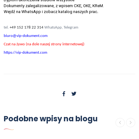
Dokumenty zalegalizowane, z wpisem CKE, OKE, KReM.
Wejdź na WhatsApp i zobacz katalog naszych prac
.
tel.
+49 152 178 22 314
WhatsApp, Telegram
biuro@vip-dokument.com
Czat na żywo (na dole naszej strony internetowej)
https://vip-dokument.com
Poradnik
Podobne wpisy na blogu
Kupię dyplom ukończenia
studiów.