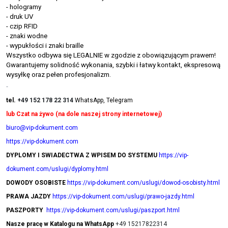
- hologramy
- druk UV
- czip RFID
- znaki wodne
- wypukłości i znaki braille
Wszystko odbywa się LEGALNIE w zgodzie z obowiązującym prawem!
Gwarantujemy solidność wykonania, szybki i łatwy kontakt, ekspresową
wysyłkę oraz pełen profesjonalizm.
-
tel.
+49 152 178 22 314
WhatsApp, Telegram
lub Czat na żywo (na dole naszej strony internetowej)
biuro@vip-dokument.com
https://vip-dokument.com
DYPLOMY I SWIADECTWA Z WPISEM DO SYSTEMU
https://vip-
dokument.com/uslugi/dyplomy.html
DOWODY OSOBISTE
https://vip-dokument.com/uslugi/dowod-osobisty.html
PRAWA JAZDY
https://vip-dokument.com/uslugi/prawo-jazdy.html
PASZPORTY
https://vip-dokument.com/uslugi/paszport.html
Nasze pracę w Katalogu na WhatsApp
+49 15217822314