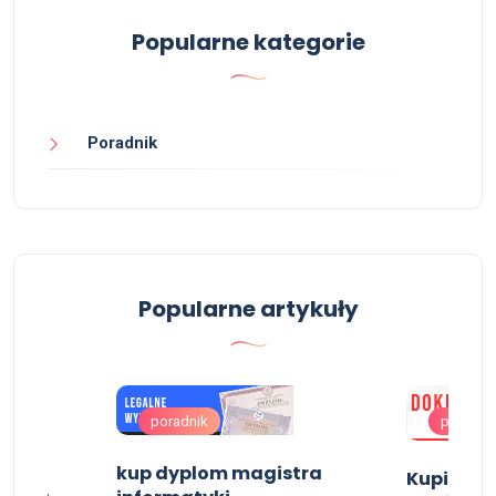
Popularne kategorie
Poradnik
Popularne artykuły
poradnik
poradni
tra,
kup dyplom magistra
Kupię św