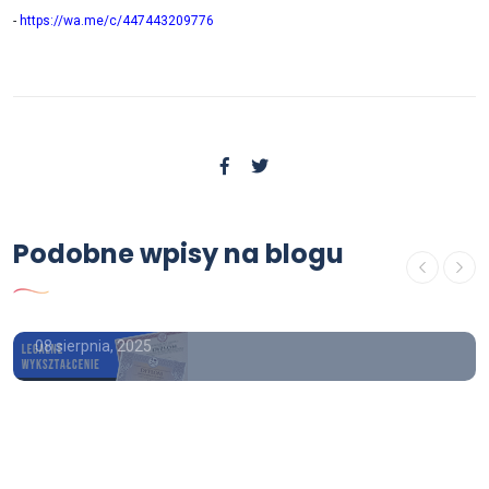
-
https://wa.me/c/447443209776
Poradnik
Gdzie kupić świadectwo
Podobne wpisy na blogu
ukończenia szkoły średniej z
wpisem
08 sierpnia, 2025