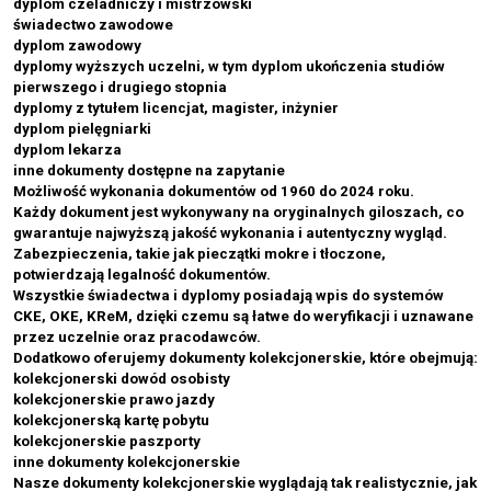
dyplom czeladniczy i mistrzowski
świadectwo zawodowe
dyplom zawodowy
dyplomy wyższych uczelni, w tym dyplom ukończenia studiów
pierwszego i drugiego stopnia
dyplomy z tytułem licencjat, magister, inżynier
dyplom pielęgniarki
dyplom lekarza
inne dokumenty dostępne na zapytanie
Możliwość wykonania dokumentów od 1960 do 2024 roku.
Każdy dokument jest wykonywany na oryginalnych giloszach, co
gwarantuje najwyższą jakość wykonania i autentyczny wygląd.
Zabezpieczenia, takie jak pieczątki mokre i tłoczone,
potwierdzają legalność dokumentów.
Wszystkie świadectwa i dyplomy posiadają wpis do systemów
CKE, OKE, KReM, dzięki czemu są łatwe do weryfikacji i uznawane
przez uczelnie oraz pracodawców.
Dodatkowo oferujemy dokumenty kolekcjonerskie, które obejmują:
kolekcjonerski dowód osobisty
kolekcjonerskie prawo jazdy
kolekcjonerską kartę pobytu
kolekcjonerskie paszporty
inne dokumenty kolekcjonerskie
Nasze dokumenty kolekcjonerskie wyglądają tak realistycznie, jak