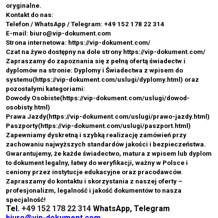
oryginalne.
Kontakt do nas:
Telefon / WhatsApp / Telegram: +49 152 178 22 314
E-mail:
biuro@vip-dokument.com
Strona internetowa:
https://vip-dokument.com/
Czat na żywo dostępny na dole strony
https://vip-dokument.com/
Zapraszamy do zapoznania się z pełną ofertą świadectw i
dyplomów na stronie: Dyplomy i Świadectwa z wpisem do
systemu(https://vip-dokument.com/uslugi/dyplomy.html) oraz
pozostałymi kategoriami:
Dowody Osobiste(
https://vip-dokument.com/uslugi/dowod-
osobisty.html
)
Prawa Jazdy(
https://vip-dokument.com/uslugi/prawo-jazdy.html
)
Paszporty(
https://vip-dokument.com/uslugi/paszport.html
)
Zapewniamy dyskretną i szybką realizację zamówień przy
zachowaniu najwyższych standardów jakości i bezpieczeństwa.
Gwarantujemy, że każde świadectwo, matura z wpisem lub dyplom
to dokument legalny, łatwy do weryfikacji, ważny w Polsce i
ceniony przez instytucje edukacyjne oraz pracodawców.
Zapraszamy do kontaktu i skorzystania z naszej oferty –
profesjonalizm, legalność i jakość dokumentów to nasza
specjalność!
Tel.
+49 152 178 22 314
WhatsApp, Telegram
biuro@vip-dokument.com