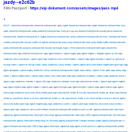
jazdy--e2c62b
Film Paszport -
https://vip-dokument.com/assets/images/pass.mp4
-
FRAZY - dokumenty kolekcjonerskie
,
dokumenty kolekcjonerskie opinie
,
legalne dokumenty kolekcjonerskie
,
legalne dokumenty kolekcjonerskie ceny i
opinie
,
dokumenty kolekcjonerskie ranking
,
dokumenty kolekcjonerskie forum
,
jak rozpoznać dokument kolekcjonerski
,
wysokiej jakości dokumenty
kolekcjonerskie
,
dokument kolekcjonerski vs oryginał
,
dokumenty kolekcjonerskie a prawo
,
dokumenty kolekcjonerskie prezenty
,
kolekcjonerski dowód
osobisty
,
kolekcjonerskie dowody osobiste do kupienia
,
kolekcjonerskie prawo jazdy
,
kolekcjonerskie prawo jazdy oficjalna replika
,
kolekcjonerska karta
pobytu
,
kolekcjonerskie paszporty
,
kolekcjonerskie dowody rejestracyjne
,
Kupno i oferta dokumentów kolekcjonerskich
,
kupno dokumentów
kolekcjonerskich, kupię dokument kolekcjonerski , kupię dyplom inżyniera z wpisem legalny, kupię dyplom magistra z oficjalnym wpisem do CKE, kupię
świadectwo ukończenia liceum z wpisem, gdzie kupić świadectwo ukończenia technikum z wpisem, kupię dyplom licencjata z wpisem do systemu, ile
kosztuje matura z wpisem do CKE, jak szybko zdobyć świadectwo szkoły średniej z wpisem, dyplom ukończenia studiów magisterskich gdzie kupić, kupię
dyplom pielęgniarki z wpisem legalny, świadectwo szkoły zawodowej kolekcjonerskie legalne, kupno matury z wpisem forum opinie, kupię maturę, kupię
maturę z wpisem, legalna matura z wpisem, kupno matury forum, matura gdzie kupić, kupię świadectwo technikum z wpisem, kupię świadectwo liceum z
wpisem, kupię świadectwo maturalne z wpisem CKE, kupię świadectwo maturalne forum, kupić wykształcenie średnie z wpisem, kupić dyplom magistra,
kupię dyplom inżyniera, kupię dyplom magistra z wpisem, kupię dyplom licencjata, kupię dyplom licencjata z wpisem, kupię dyplom doktora, kupię dyplom
lekarza, kupić świadectwo ukończenia szkoły średniej, gdzie kupić wykształcenie średnie, ile kosztuje wykształcenie średnie, jak zdobyć wykształcenie
średnie po zawodówce, liceum w rok cena, wykształcenie średnie w 7 dni, wykształcenie średnie w rok, szkoła średnia w rok przez internet, dyplom
ukończenia studiów gdzie kupić, dyplom magistra kupię, kupię świadectwo szkolne z wpisem, gdzie kupić świadectwo ukończenia szkoły średniej z
wpisem, gdzie kupić świadectwo ukończenia technikum, Dokumenty kolekcjonerskie polskich uczelni i roczniki , dyplomy kolekcjonerskie Uniwersytet
Jagielloński, dyplomy kolekcjonerskie Uniwersytet Warszawski, dyplomy kolekcjonerskie Uniwersytet SWPS, dyplomy kolekcjonerskie SGH Warszawa,
kolekcjonerskie dyplomy Uniwersytetu Medycznego we Wrocławiu, dyplomy kolekcjonerskie Collegium Humanum, legalne dyplomy kolekcjonerskie UJ ,
dyplom kolekcjonerski Uniwersytet SWPS, kupię dyplom Uniwersytet Jagielloński, kupię dyplom uczelni wyższej UJ, dyplomy kolekcjonerskie polskich