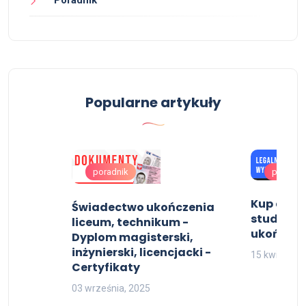
Popularne artykuły
poradnik
poradni
Kup dypl
Świadectwo ukończenia
studiów ,
liceum, technikum -
ukończen
Dyplom magisterski,
inżynierski, licencjacki -
15 kwietnia,
Certyfikaty
03 września, 2025