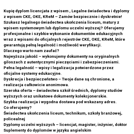
Kupię dyplom licencjata z wpisem , Legalne świadectwa i dyplomy
z wpisem CKE, OKE, KReM – Zamów bezpiecznie i dyskretnie!
Szukasz legalnego świadectwa ukończenia liceum, matury z
wpisem systemowym lub dyplomu uczelni wyższej? Oferujemy
profesjonalne i szybkie wykonanie dokumentów edukacyjnych
wraz z wpisami do oficjalnych rejestrów CKE, OKE, KReM, które
gwarantują pełną legalność i możliwość weryfikacji.
Dlaczego warto nam zaufać?
Najwyższa jakość – wykonujemy dokumenty na oryginalnych
giloszach z autentycznymi pieczęciami i zabezpieczeniami.
Pełna legalność – wpisy i legalizacja potwierdzone przez
oficjalne systemy edukacyjne.
Dyskrecja i bezpieczeństwo – Twoje dane są chronione, a
realizacja całkowicie anonimowa.
Szeroka oferta – świadectwa szkół średnich, dyplomy studiów
wyższych oraz unikatowe dokumenty kolekcjonerskie.
Szybka realizacja i wygodna dostawa pod wskazany adres.
Co oferujemy?
Świadectwa ukończenia liceum, technikum, szkoły branżowej,
policealnej
Dyplomy uczelni wyższych – licencjat, magister, inżynier, doktor
Suplementy do dyplomów w języku angielskim