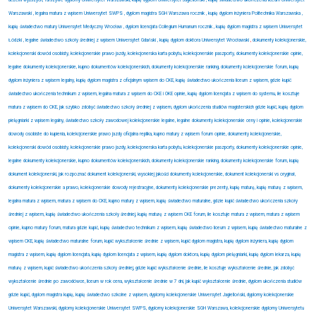
uczelni wyższych, fałszywe dyplomy Uniwersytet Warszawski, kupię dyplom Uniwersytet Jagielloński , kupię świadectwo ukończenia liceum Uniwersytet
Warszawski , legalna matura z wpisem Uniwersytet SWPS , dyplom magistra SGH Warszawa rocznik , kupię dyplom inżyniera Politechnika Warszawska ,
kupię świadectwo matury Uniwersytet Medyczny Wrocław , dyplom licencjata Collegium Humanum rocznik , kupię dyplom magistra z wpisem Uniwersytet
Łódzki , legalne świadectwo szkoły średniej z wpisem Uniwersytet Gdański , kupię dyplom doktora Uniwersytet Wrocławski
,
dokumenty kolekcjonerskie,
kolekcjonerski dowód osobisty, kolekcjonerskie prawo jazdy, kolekcjonerska karta pobytu, kolekcjonerskie paszporty, dokumenty kolekcjonerskie opinie,
legalne dokumenty kolekcjonerskie, kupno dokumentów kolekcjonerskich, dokumenty kolekcjonerskie ranking, dokumenty kolekcjonerskie forum, kupię
dyplom inżyniera z wpisem legalny, kupię dyplom magistra z oficjalnym wpisem do CKE, kupię świadectwo ukończenia liceum z wpisem, gdzie kupić
świadectwo ukończenia technikum z wpisem, legalna matura z wpisem do CKE i OKE opinie, kupię dyplom licencjata z wpisem do systemu, ile kosztuje
matura z wpisem do CKE, jak szybko zdobyć świadectwo szkoły średniej z wpisem, dyplom ukończenia studiów magisterskich gdzie kupić, kupię dyplom
pielęgniarki z wpisem legalny, świadectwo szkoły zawodowej kolekcjonerskie legalne, legalne dokumenty kolekcjonerskie ceny i opinie, kolekcjonerskie
dowody osobiste do kupienia, kolekcjonerskie prawo jazdy oficjalna replika, kupno matury z wpisem forum opinie, dokumenty kolekcjonerskie,
kolekcjonerski dowód osobisty, kolekcjonerskie prawo jazdy, kolekcjonerska karta pobytu, kolekcjonerskie paszporty, dokumenty kolekcjonerskie opinie,
legalne dokumenty kolekcjonerskie, kupno dokumentów kolekcjonerskich, dokumenty kolekcjonerskie ranking, dokumenty kolekcjonerskie forum, kupię
dokument kolekcjonerski, jak rozpoznać dokument kolekcjonerski, wysokiej jakości dokumenty kolekcjonerskie, dokument kolekcjonerski vs oryginał,
dokumenty kolekcjonerskie a prawo, kolekcjonerskie dowody rejestracyjne, dokumenty kolekcjonerskie prezenty, kupię maturę, kupię maturę z wpisem,
legalna matura z wpisem, matura z wpisem do CKE, kupno matury z wpisem, kupię świadectwo maturalne, gdzie kupić świadectwo ukończenia szkoły
średniej z wpisem, kupię świadectwo ukończenia szkoły średniej, kupię maturę z wpisem CKE forum, ile kosztuje matura z wpisem, matura z wpisem
opinie, kupno matury forum, matura gdzie kupić, kupię świadectwo technikum z wpisem, kupię świadectwo liceum z wpisem, kupię świadectwo maturalne z
wpisem CKE, kupię świadectwo maturalne forum, kupić wykształcenie średnie z wpisem, kupić dyplom magistra, kupię dyplom inżyniera, kupię dyplom
magistra z wpisem, kupię dyplom licencjata, kupię dyplom licencjata z wpisem, kupię dyplom doktora, kupię dyplom pielęgniarki, kupię dyplom lekarza, kupię
maturę z wpisem, kupić świadectwo ukończenia szkoły średniej, gdzie kupić wykształcenie średnie, ile kosztuje wykształcenie średnie, jak zdobyć
wykształcenie średnie po zawodówce, liceum w rok cena, wykształcenie średnie w 7 dni, jak kupić wykształcenie średnie, dyplom ukończenia studiów
gdzie kupić, dyplom magistra kupię, kupię świadectwo szkolne z wpisem, dyplomy kolekcjonerskie Uniwersytet Jagielloński, dyplomy kolekcjonerskie
Uniwersytet Warszawski, dyplomy kolekcjonerskie Uniwersytet SWPS, dyplomy kolekcjonerskie SGH Warszawa, kolekcjonerskie dyplomy Uniwersytetu