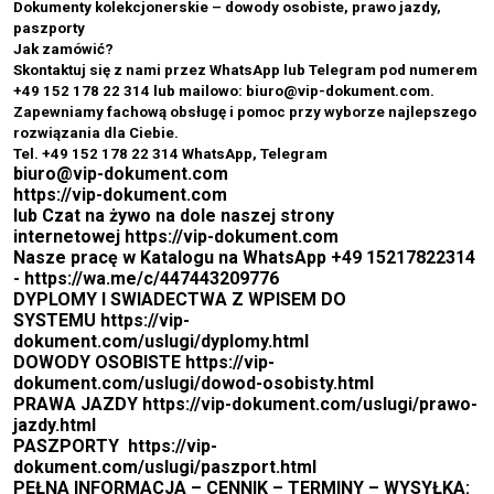
Dokumenty kolekcjonerskie – dowody osobiste, prawo jazdy,
paszporty
Jak zamówić?
Skontaktuj się z nami przez WhatsApp lub Telegram pod numerem
+49 152 178 22 314 lub mailowo: biuro@vip-dokument.com.
Zapewniamy fachową obsługę i pomoc przy wyborze najlepszego
rozwiązania dla Ciebie.
Tel. +49 152 178 22 314 WhatsApp, Telegram
biuro@vip-dokument.com
https://vip-dokument.com
lub Czat na żywo na dole naszej strony
internetowej
https://vip-dokument.com
Nasze pracę w Katalogu na WhatsApp +49 15217822314
-
https://wa.me/c/447443209776
DYPLOMY I SWIADECTWA Z WPISEM DO
SYSTEMU
https://vip-
dokument.com/uslugi/dyplomy.html
DOWODY OSOBISTE
https://vip-
dokument.com/uslugi/dowod-osobisty.html
PRAWA JAZDY
https://vip-dokument.com/uslugi/prawo-
jazdy.html
PASZPORTY
https://vip-
dokument.com/uslugi/paszport.html
PEŁNA INFORMACJA – CENNIK – TERMINY – WYSYŁKA: