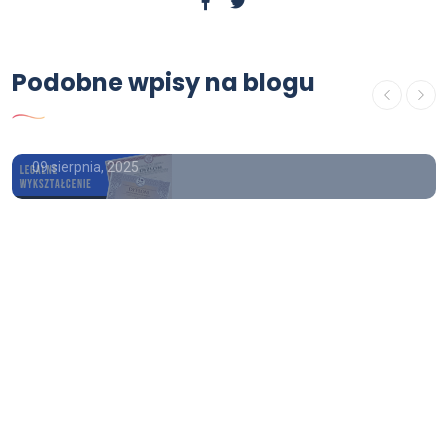
Poradnik
Podobne wpisy na blogu
Lewe świadectwo ukończenia
liceum
09 sierpnia, 2025