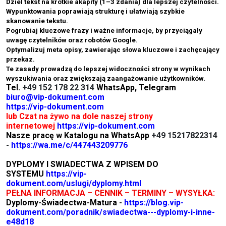
Dziel tekst na krótkie akapity (1–3 zdania) dla lepszej czytelności.
Wypunktowania poprawiają strukturę i ułatwiają szybkie
skanowanie tekstu.
Pogrubiaj kluczowe frazy i ważne informacje, by przyciągały
uwagę czytelników oraz robotów Google.
Optymalizuj meta opisy, zawierając słowa kluczowe i zachęcający
przekaz.
Te zasady prowadzą do lepszej widoczności strony w wynikach
wyszukiwania oraz zwiększają zaangażowanie użytkowników.
Tel.
+49 152 178 22 314
WhatsApp, Telegram
biuro@vip-dokument.com
https://vip-dokument.com
lub Czat na żywo na dole naszej strony
internetowej
https://vip-dokument.com
Nasze pracę w Katalogu na WhatsApp
+49 15217822314
-
https://wa.me/c/447443209776
DYPLOMY I SWIADECTWA Z WPISEM DO
SYSTEMU
https://vip-
dokument.com/uslugi/dyplomy.html
PEŁNA INFORMACJA – CENNIK – TERMINY – WYSYŁKA:
Dyplomy-Świadectwa-Matura -
https://blog.vip-
dokument.com/poradnik/swiadectwa---dyplomy-i-inne-
e48d18