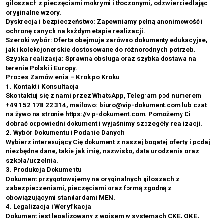
giloszach z pieczęciami mokrymi i tłoczonymi, odzwierciedlając
oryginalne wzory.
Dyskrecja i bezpieczeństwo: Zapewniamy pełną anonimowość i
ochronę danych na każdym etapie realizacji.
Szeroki wybór: Oferta obejmuje zarówno dokumenty edukacyjne,
jak i kolekcjonerskie dostosowane do różnorodnych potrzeb.
Szybka realizacja: Sprawna obsługa oraz szybka dostawa na
terenie Polski i Europy.
Proces Zamówienia – Krok po Kroku
1. Kontakt i Konsultacja
Skontaktuj się z nami przez WhatsApp, Telegram pod numerem
+49 152 178 22 314, mailowo: biuro@vip-dokument.com lub czat
na żywo na stronie https://vip-dokument.com. Pomożemy Ci
dobrać odpowiedni dokument i wyjaśnimy szczegóły realizacji.
2. Wybór Dokumentu i Podanie Danych
Wybierz interesujący Cię dokument z naszej bogatej oferty i podaj
niezbędne dane, takie jak imię, nazwisko, data urodzenia oraz
szkoła/uczelnia.
3. Produkcja Dokumentu
Dokument przygotowujemy na oryginalnych giloszach z
zabezpieczeniami, pieczęciami oraz formą zgodną z
obowiązującymi standardami MEN.
4. Legalizacja i Weryfikacja
Dokument jest legalizowany z wpisem w systemach CKE, OKE,