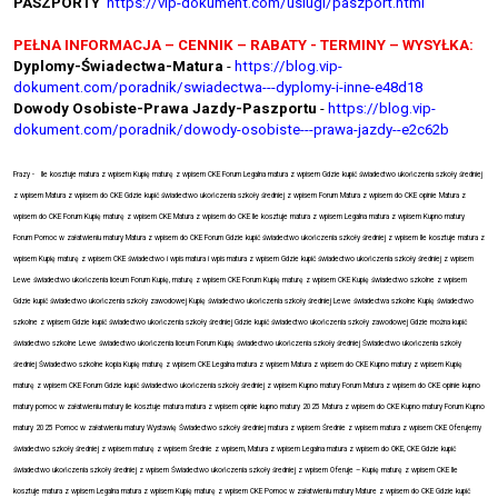
PASZPORTY
https://vip-dokument.com/uslugi/paszport.html
PEŁNA INFORMACJA – CENNIK – RABATY - TERMINY – WYSYŁKA:
Dyplomy-Świadectwa-Matura
-
https://blog.vip-
dokument.com/poradnik/swiadectwa---dyplomy-i-inne-e48d18
Dowody Osobiste-Prawa Jazdy-Paszportu
-
https://blog.vip-
dokument.com/poradnik/dowody-osobiste---prawa-jazdy--e2c62b
Frazy -
Ile kosztuje matura z wpisem Kupię maturę z wpisem CKE Forum Legalna matura z wpisem Gdzie kupić świadectwo ukończenia szkoły średniej
z wpisem Matura z wpisem do CKE Gdzie kupić świadectwo ukończenia szkoły średniej z wpisem Forum Matura z wpisem do CKE opinie Matura z
wpisem do CKE Forum Kupię maturę z wpisem CKE Matura z wpisem do CKE Ile kosztuje matura z wpisem Legalna matura z wpisem Kupno matury
Forum Pomoc w załatwieniu matury Matura z wpisem do CKE Forum Gdzie kupić świadectwo ukończenia szkoły średniej z wpisem Ile kosztuje matura z
wpisem Kupię maturę z wpisem CKE świadectwo i wpis matura i wpis matura z wpisem Gdzie kupić świadectwo ukończenia szkoły średniej z wpisem
Lewe świadectwo ukończenia liceum Forum Kupię, maturę z wpisem CKE Forum Kupię maturę z wpisem CKE Kupię świadectwo szkolne z wpisem
Gdzie kupić świadectwo ukończenia szkoły zawodowej Kupię świadectwo ukończenia szkoły średniej Lewe świadectwa szkolne Kupię świadectwo
szkolne z wpisem Gdzie kupić świadectwo ukończenia szkoły średniej Gdzie kupić świadectwo ukończenia szkoły zawodowej Gdzie można kupić
świadectwo szkolne Lewe świadectwo ukończenia liceum Forum Kupię świadectwo ukończenia szkoły średniej Świadectwo ukończenia szkoły
średniej Świadectwo szkolne kopia Kupię maturę z wpisem CKE Legalna matura z wpisem Matura z wpisem do CKE Kupno matury z wpisem Kupię
maturę z wpisem CKE Forum Gdzie kupić świadectwo ukończenia szkoły średniej z wpisem Kupno matury Forum Matura z wpisem do CKE opinie kupno
matury pomoc w załatwieniu matury ile kosztuje matura matura z wpisem opinie kupno matury 2025 Matura z wpisem do CKE Kupno matury Forum Kupno
matury 2025 Pomoc w załatwieniu matury Wystawię Świadectwo szkoły średniej matura z wpisem Średnie z wpisem matura z wpisem CKE Oferujemy
świadectwo szkoły średniej z wpisem maturę z wpisem Średnie z wpisem, Matura z wpisem Legalna matura z wpisem do OKE, CKE Gdzie kupić
świadectwo ukończenia szkoły średniej z wpisem Świadectwo ukończenia szkoły średniej z wpisem Oferuje – Kupię maturę z wpisem CKE Ile
kosztuje matura z wpisem Legalna matura z wpisem Kupię maturę z wpisem CKE Pomoc w załatwieniu matury Mature z wpisem do CKE Gdzie kupić