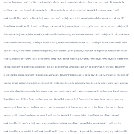
osobisty, holenderski dowód osobisty, czeski dowód osobisty, zagraniczny dowód osobisty, polskie prawo jazdy, angielskie prawo jazdy,
ukraińskie prawo jazdy, holenderskie prawo jazdy, czeskie prawo jazdy, zagraniczne prawo jazd, Dowód kolekcjonerski tanio, Dowód
kolekcjonerski Sklep, Dowód osobisty kolekcjonerski cena, Dowód kolekcjonerski Polski, Dowód osobisty kolekcjonerski OLX, Jak wyrobić
dowód kolekcjonerski, Replika dowodu osobistego, Dokumenty kolekcjonerskie, kupię paszport, gdzie kupić paszport, paszport kolekcjonerski,
dokumenty kolekcjonerskie, kolekcjonerskie , Kolekcjonerski dowód osobisty, Stwórz dowód osobisty, Dowód kolekcjonerski tanio, Ile kosztuje
kolekcjonerski dowód osobisty, Gdzie kupić dowód osobisty, Dowód osobisty kolekcjonerski OLX, Gdzie kupić dowód kolekcjonerski, Polski
dowód osobisty kolekcjonerski, paszport kolekcjonerski, kupie paszport , polski paszport
,
dokumenty kolekcjonerskie, kolekcjonerski dowód
osobisty, kolekcjonerskie prawo jazdy, kolekcjonerska karta pobytu, dowód osobisty, prawo jazdy, karta pobytu, karta pobytu dla cudzoziemca,
polskie dokumenty kolekcjonerskie, angielskie dokumenty kolekcjonerskie, ukraińskie dokumenty kolekcjonerskie, holenderskie dokumenty
kolekcjonerskie, czeskie dokumenty kolekcjonerskie, zagraniczne dokumenty kolekcjonerskie, polski dowód osobisty, angielski dowód osobisty,
ukraiński dowód osobisty, holenderski dowód osobisty, czeski dowód osobisty, zagraniczny dowód osobisty, polskie prawo jazdy, angielskie
prawo jazdy, ukraińskie prawo jazdy, holenderskie prawo jazdy, czeskie prawo jazdy, zagraniczne prawo jazdy, kolekcjonerski dowód osobisty,
Dowód kolekcjonerski Sklep, Dowód kolekcjonerski tanio, Dowód kolekcjonerski OLX, Paszport kolekcjonerski, kupię paszport, sprzedam
paszport, gdzie kupić paszport, jak kupić paszport, sprzedam paszport, kupię biometryczny paszport polski, kupię polski paszport, kupię
paszport polski, Stwórz dowód osobisty, Kupię dowód osobisty, Dowód kolekcjonerski Polski, Dowód kolekcjonerski cena, Dowód
kolekcjonerski tanio, Dowód kolekcjonerski Sklep, Dowód osobisty kolekcjonerski cena, Dowód kolekcjonerski Polski, Dowód osobisty
kolekcjonerski OLX, Jak wyrobić dowód kolekcjonerski, Replika dowodu osobistego, Dokumenty kolekcjonerskie, Prawo jazdy kolekcjonerskie za