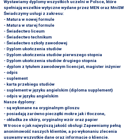
Wystawiamy dyplomy wszystkich uczelni w Polsce, które
spełniają wszelkie wytyczne wydane przez MEN oraz MniSW
Świadczymy usługi z zakresu:
- Matura w nowej formule
- Matura w starej formule
- Świadectwo liceum
- Świadectwo technikum
- Świadectwo szkoły zawodowej
- Dyplom ukończenia studiów
- Dyplom ukończenia studiów pierwszego stopnia
- Dyplom ukończenia studiów drugiego stopnia
- dyplom z tytułem zawodowym licencjat, magister inżynier
- odpis
- suplement
- karta przebiegu studiów
- suplement w języku angielskim (diploma supplement)
- odpis w języku angielskim
Nasze dyplomy:
- są wykonane na oryginalnym giloszu
- posiadają zarówno pieczątki mokre jak i tłoczone,
- okładka ze skóry, oryginalny wzór oraz papier
W trosce o jak najwyższą jakość obsługi Zapewniamy pełną
anonimowość naszych klientów, a po wykonaniu zlecenia
usuwamy wszystkie dane oraz informacje o kliencie.