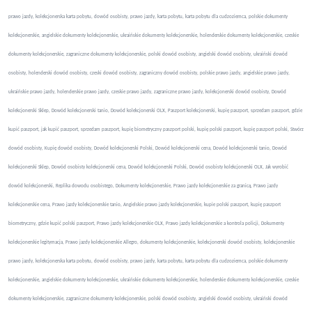
prawo jazdy, kolekcjonerska karta pobytu, dowód osobisty, prawo jazdy, karta pobytu, karta pobytu dla cudzoziemca, polskie dokumenty
kolekcjonerskie, angielskie dokumenty kolekcjonerskie, ukraińskie dokumenty kolekcjonerskie, holenderskie dokumenty kolekcjonerskie, czeskie
dokumenty kolekcjonerskie, zagraniczne dokumenty kolekcjonerskie, polski dowód osobisty, angielski dowód osobisty, ukraiński dowód
osobisty, holenderski dowód osobisty, czeski dowód osobisty, zagraniczny dowód osobisty, polskie prawo jazdy, angielskie prawo jazdy,
ukraińskie prawo jazdy, holenderskie prawo jazdy, czeskie prawo jazdy, zagraniczne prawo jazdy, kolekcjonerski dowód osobisty, Dowód
kolekcjonerski Sklep, Dowód kolekcjonerski tanio, Dowód kolekcjonerski OLX, Paszport kolekcjonerski, kupię paszport, sprzedam paszport, gdzie
kupić paszport, jak kupić paszport, sprzedam paszport, kupię biometryczny paszport polski, kupię polski paszport, kupię paszport polski, Stwórz
dowód osobisty, Kupię dowód osobisty, Dowód kolekcjonerski Polski, Dowód kolekcjonerski cena, Dowód kolekcjonerski tanio, Dowód
kolekcjonerski Sklep, Dowód osobisty kolekcjonerski cena, Dowód kolekcjonerski Polski, Dowód osobisty kolekcjonerski OLX, Jak wyrobić
dowód kolekcjonerski, Replika dowodu osobistego, Dokumenty kolekcjonerskie, Prawo jazdy kolekcjonerskie za granicą, Prawo jazdy
kolekcjonerskie cena, Prawo jazdy kolekcjonerskie tanio, Angielskie prawo jazdy kolekcjonerskie, kupie polski paszport, kupię paszport
biometryczny, gdzie kupić polski paszport, Prawo jazdy kolekcjonerskie OLX, Prawo jazdy kolekcjonerskie a kontrola policji, Dokumenty
kolekcjonerskie legitymacja, Prawo jazdy kolekcjonerskie Allegro, dokumenty kolekcjonerskie, kolekcjonerski dowód osobisty, kolekcjonerskie
prawo jazdy, kolekcjonerska karta pobytu, dowód osobisty, prawo jazdy, karta pobytu, karta pobytu dla cudzoziemca, polskie dokumenty
kolekcjonerskie, angielskie dokumenty kolekcjonerskie, ukraińskie dokumenty kolekcjonerskie, holenderskie dokumenty kolekcjonerskie, czeskie
dokumenty kolekcjonerskie, zagraniczne dokumenty kolekcjonerskie, polski dowód osobisty, angielski dowód osobisty, ukraiński dowód