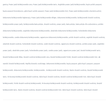
granicą, Prawo jazdy kolekcjonerskie cena, Prawo jazdy kolekcjonerskie tanio, Angielskie prawo jazdy kolekcjonerskie, kupie polski paszport,
kupię paszport biometryczny, gdzie kupić polski paszport, Prawo jazdy kolekcjonerskie OLX, Prawo jazdy kolekcjonerskie a kontrola policji,
Dokumenty kolekcjonerskie legitymacja, Prawo jazdy kolekcjonerskie Allegro, dokumenty kolekcjonerskie, kolekcjonerski dowód osobisty,
kolekcjonerskie prawo jazdy, kolekcjonerska karta pobytu, dowód osobisty, prawo jazdy, karta pobytu, karta pobytu dla cudzoziemca, polskie
dokumenty kolekcjonerskie, angielskie dokumenty kolekcjonerskie, ukraińskie dokumenty kolekcjonerskie, holenderskie dokumenty
kolekcjonerskie, czeskie dokumenty kolekcjonerskie, zagraniczne dokumenty kolekcjonerskie, polski dowód osobisty, angielski dowód osobisty,
ukraiński dowód osobisty, holenderski dowód osobisty, czeski dowód osobisty, zagraniczny dowód osobisty, polskie prawo jazdy, angielskie
prawo jazdy, ukraińskie prawo jazdy, holenderskie prawo jazdy, czeskie prawo jazdy, zagraniczne prawo jazd, Dowód kolekcjonerski tanio,
Dowód kolekcjonerski Sklep, Dowód osobisty kolekcjonerski cena, Dowód kolekcjonerski Polski, Dowód osobisty kolekcjonerski OLX, Jak
wyrobić dowód kolekcjonerski, Replika dowodu osobistego, Dokumenty kolekcjonerskie, kupię paszport, gdzie kupić paszport, paszport
kolekcjonerski, dokumenty kolekcjonerskie, kolekcjonerskie , Kolekcjonerski dowód osobisty, Stwórz dowód osobisty, Dowód kolekcjonerski
tanio, Ile kosztuje kolekcjonerski dowód osobisty, Gdzie kupić dowód osobisty, Dowód osobisty kolekcjonerski OLX, Gdzie kupić dowód
kolekcjonerski, Polski dowód osobisty kolekcjonerski, Ile kosztuje kolekcjonerski dowód osobisty, Kolekcjonerski dowód osobisty, Dowód
kolekcjonerski tanio, Stwórz dowód osobisty, Dowód osobisty kolekcjonerski OLX, Gdzie kupić dowód osobisty, Gdzie kupić dowód