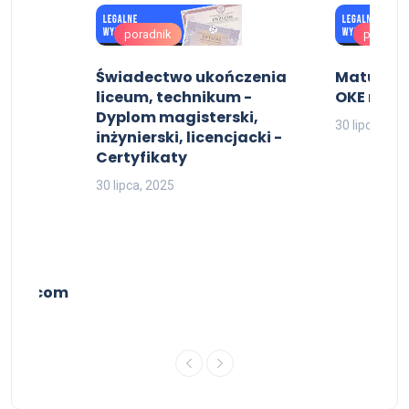
poradnik
poradni
Świadectwo ukończenia
Matura pr
liceum, technikum -
OKE matu
Dyplom magisterski,
30 lipca, 202
inżynierski, licencjacki -
Certyfikaty
30 lipca, 2025
rę
ment.com