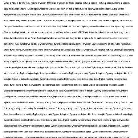
Matura z wpisem do OKE, Kupię maturę z wpisem ZIU, Matura z wpisem do ZIU, Ile kosztuje matura z wpisem , matura z wpisem, średnie z wpisem,
kupię maturę, kupie średnie , Gdzie kupić świadectwo ukończenia szkoły średniej z wpisem, Gdzie kupić wykształcenie średnie, Kupię średnie
wykształcenie, Wykształcenie średnie cena, Lewe świadectwo ukończenia liceum Forum, Jak kupić wykształcenie średnie, Gdzie kupić świadectwo
ukończenia szkoły średniej z wpisem Forum, Legalna matura z wpisem, Gdzie kupić świadectwo ukończenia szkoły średniej z wpisem, Jak rozpoznać
fałszywe świadectwo, Lewe świadectwo ukończenia liceum, Kupię świadectwo szkolne z wpisem, Świadectwo ukończenia szkoły średniej z wpisem,
Gdzie można kupić świadectwo szkolne, matura z wpisem cena, Kupię maturę z wpisem CKE, Kupię świadectwo ukończenia szkoły średniej, Lewe
świadectwo ukończenia liceum Forum, Gdzie kupić świadectwo ukończenia szkoły średniej z wpisem, Gdzie kupić świadectwo ukończenia szkoły
zawodowej, Kupię świadectwo szkolne z wpisem, Świadectwo ukończenia szkoły średniej z wpisem, Lewe świadectwa szkolne, Gdzie można kupić
świadectwo szkolne, Świadectwo ukończenia szkoły zawodowej dokupienia, Kupię maturę z wpisem CKE, Ile kosztuje matura z wpisem, Legalna matura
z wpisem, Kupię maturę z wpisem CKE Forum, Kupno matury Forum, Pomoc w załatwieniu matury, Matura z wpisem do CKE, Kupno matury 2024, Kupno
matury z wpisem, Gdzie kupić wykształcenie średnie, Wykształcenie średnie cena, Jak zdobyć wykształcenie średnie po zawodówce, Liceum w rok
cena, dokumenty-kolekcjonerskie.com, Jak kupić wykształcenie średnie, Średnie wykształcenie w 7dni, Wykształcenie średnie w rok, Szkołą średnia w
rok przez Internet, Dyplom magistra kupię, Kupię dyplom ukończenia studiów, Dyplom inżyniera kupię, Dyplom do kupienia, Dyplomy kolekcjonerskie, Kupno
licencjata, Dyplom technika elektryka kupię, Dyplom ukończenia studiów, Dyplom ukończenia studiów, gdzie kupić, Dyplom magistra z wpisem, Kupię
świadectwo szkolne z wpisem, Świadectwa kolekcjonerskie opinie, Dyplomy kolekcjonerskie opinie, Dyplom kolekcjonerski z wpisem, Dyplom
kolekcjonerski sprzedam, Dyplomy kolekcjonerskie Forum, Gdzie kupić świadectwo ukończenia technikum, Dyplomy kolekcjonerskie opinie, Dyplom
kolekcjonerski z wpisem, Dyplomy kolekcjonerskie Forum, Dyplom kolekcjonerski sprzedam, Gdzie kupić świadectwo ukończenia szkoły średniej z
wpisem, Lewe świadectwa szkolne, Dokumenty kolekcjonerskie, Kupię świadectwo szkolne z wpisem, faxymila.com, Dokumenty kolekcjonerskie opinie,
Dokumenty kolekcjonerskie ranking, Drukarnia kolekcjonerska, Dokumenty kolekcjonerskie Dyplom, Ile kosztuje matura z wpisem, Dyplom magistra kupię,
Kupię dyplom ukończenia studiów, Dyplom inżyniera kupię, Dyplom do kupienia, Dyplomy kolekcjonerskie, Kupno licencjata, Dyplom technika elektryka kupię,
Dyplom ukończenia studiów, Dyplom ukończenia studiów, gdzie kupić, Dyplom magistra z wpisem, Kupię świadectwo szkolne z wpisem, Świadectwa
kolekcjonerskie opinie, Dyplomy kolekcjonerskie opinie, Dyplom kolekcjonerski z wpisem, Dyplom kolekcjonerski sprzedam, drukreplik.com,
Dyplomy
kolekcjonerskie Forum, Gdzie kupić świadectwo ukończenia technikum, Dyplomy kolekcjonerskie opinie, Dyplom kolekcjonerski z wpisem, Dyplomy
kolekcjonerskie Forum, Dyplom kolekcjonerski sprzedam, Gdzie kupić świadectwo ukończenia szkoły średniej z wpisem, Lewe świadectwa szkolne,