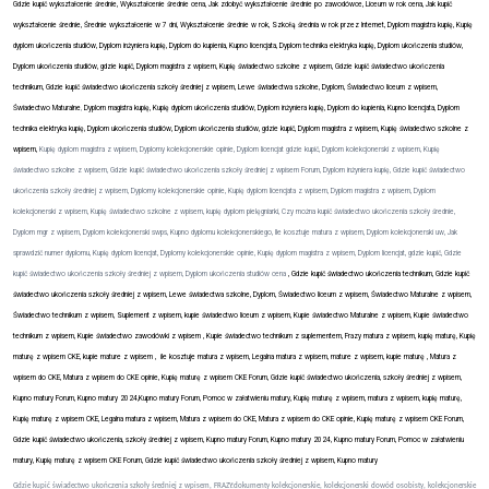
Gdzie kupić wykształcenie średnie, Wykształcenie średnie cena, Jak zdobyć wykształcenie średnie po zawodówce, Liceum w rok cena, Jak kupić
wykształcenie średnie, Średnie wykształcenie w 7 dni, Wykształcenie średnie w rok, Szkołą średnia w rok przez Internet, Dyplom magistra kupię, Kupię
dyplom ukończenia studiów, Dyplom inżyniera kupię, Dyplom do kupienia, Kupno licencjata, Dyplom technika elektryka kupię, Dyplom ukończenia studiów,
Dyplom ukończenia studiów, gdzie kupić, Dyplom magistra z wpisem, Kupię świadectwo szkolne z wpisem, Gdzie kupić świadectwo ukończenia
technikum, Gdzie kupić świadectwo ukończenia szkoły średniej z wpisem, Lewe świadectwa szkolne, Dyplom, Świadectwo liceum z wpisem,
Świadectwo Maturalne
,
Dyplom magistra kupię, Kupię dyplom ukończenia studiów, Dyplom inżyniera kupię, Dyplom do kupienia, Kupno licencjata, Dyplom
technika elektryka kupię, Dyplom ukończenia studiów, Dyplom ukończenia studiów, gdzie kupić, Dyplom magistra z wpisem, Kupię świadectwo szkolne z
wpisem,
Kupię dyplom magistra z wpisem, Dyplomy kolekcjonerskie opinie, Dyplom licencjat gdzie kupić, Dyplom kolekcjonerski z wpisem, Kupię
świadectwo szkolne z wpisem, Gdzie kupić świadectwo ukończenia szkoły średniej z wpisem Forum, Dyplom inżyniera kupię, Gdzie kupić świadectwo
ukończenia szkoły średniej z wpisem, Dyplomy kolekcjonerskie opinie, Kupię dyplom licencjata z wpisem, Dyplom magistra z wpisem, Dyplom
kolekcjonerski z wpisem, Kupię świadectwo szkolne z wpisem, kupię dyplom pielęgniarki, Czy można kupić świadectwo ukończenia szkoły średnie,
Dyplom mgr z wpisem, Dyplom kolekcjonerski swps, Kupno dyplomu kolekcjonerskiego, Ile kosztuje matura z wpisem, Dyplom kolekcjonerski uw, Jak
sprawdzić numer dyplomu, Kupię dyplom licencjat, Dyplomy kolekcjonerskie opinie, Kupię dyplom magistra z wpisem, Dyplom licencjat, gdzie kupić, Gdzie
kupić świadectwo ukończenia szkoły średniej z wpisem, Dyplom ukończenia studiów cena
, Gdzie kupić świadectwo ukończenia technikum, Gdzie kupić
świadectwo ukończenia szkoły średniej z wpisem, Lewe świadectwa szkolne, Dyplom, Świadectwo liceum z wpisem, Świadectwo Maturalne z wpisem,
Świadectwo technikum z wpisem, Suplement z wpisem, kupie świadectwo liceum z wpisem, Kupie świadectwo Maturalne z wpisem, Kupie świadectwo
technikum z wpisem, Kupie świadectwo zawodówki z wpisem , Kupie świadectwo technikum z suplementem, Frazy matura z wpisem, kupię maturę, Kupię
maturę z wpisem CKE, kupie mature z wpisem ,
ile kosztuje matura z wpisem, Legalna matura z wpisem, mature z wpisem, kupie maturę , Matura z
wpisem do CKE, Matura z wpisem do CKE opinie, Kupię maturę z wpisem CKE Forum, Gdzie kupić świadectwo ukończenia, szkoły średniej z wpisem,
Kupno matury Forum, Kupno matury 2024,Kupno matury Forum, Pomoc w załatwieniu matury, Kupię maturę z wpisem, matura z wpisem, kupię maturę,
Kupię maturę z wpisem CKE, Legalna matura z wpisem, Matura z wpisem do CKE, Matura z wpisem do CKE opinie, Kupię maturę z wpisem CKE Forum,
Gdzie kupić świadectwo ukończenia, szkoły średniej z wpisem, Kupno matury Forum, Kupno matury 2024, Kupno matury Forum, Pomoc w załatwieniu
matury, Kupię maturę z wpisem CKE Forum, Gdzie kupić świadectwo ukończenia szkoły średniej z wpisem, Kupno matury
Gdzie kupić świadectwo ukończenia szkoły średniej z wpisem, FRAZY:dokumenty kolekcjonerskie, kolekcjonerski dowód osobisty, kolekcjonerskie