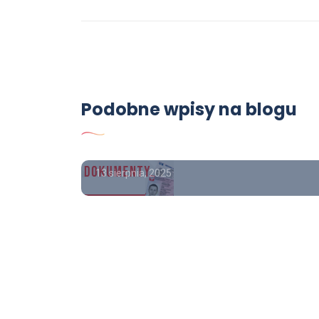
Poradnik
Podobne wpisy na blogu
pisem
Gdzie kupić wykształcenie
średnie?
13 sierpnia, 2025