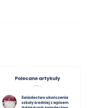
Polecane artykuły
Świadectwo ukończenia
szkoły średniej z wpisem
Gdzie kupić świadectwo