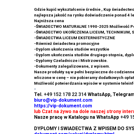
Gdzie kupić wykształcenie średnie , Kup świadectw
najlepsza jakość na rynku doświadczenie ponad 4 le
Najniższa cena
-ŚWIADECTWO MATURALNE 1990-2025 Możliwość Po
-ŚWIADECTWO UKOŃCZENIA LICEUM, TECHNIKUM,
-ŚWIADECTWA LICEUM EKSTERNISTYCZNE
-Również świadectwa promocyjne
-Dyplom ukończenia studiów wszystkie
-Dyplom ukończenia studiów drugiego stopnia, dypl
-Dyplomy Czeladnicze i Mistrzowskie.
-Dokumenty zalegalizowane, z wpisem.
Nasze produkty są w pełni bezpieczne do codzienn
wliczone w cenę – nie pobieramy dodatkowych opłat
Możliwość potwierdzania wpisów w systemie telein
-
Tel.
+49 152 178 22 314
WhatsApp, Telegra
biuro@vip-dokument.com
https://vip-dokument.com
lub Czat na żywo na dole naszej strony inte
Nasze pracę w Katalogu na WhatsApp
+49 1
DYPLOMY I SWIADECTWA Z WPISEM DO S