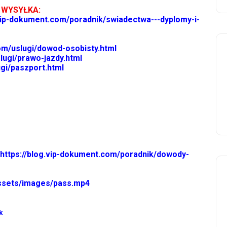
 WYSYŁKA:
.vip-dokument.com/poradnik/swiadectwa---dyplomy-i-
om/uslugi/dowod-osobisty.html
lugi/prawo-jazdy.html
gi/paszport.html
https://blog.vip-dokument.com/poradnik/dowody-
assets/images/pass.mp4
k