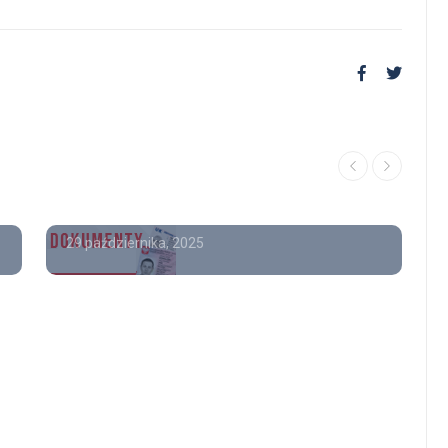
poradnik
Poradnik
Kup dowód osobisty , Kup
paszport , Kup paszport
kolekcjonerski.
29 października, 2025
Gdzie kupić świadectwo
ukończenia szkoły średniej 
wpisem Kupię świadectwo
ukończenia szkoły średniej
25 czerwca, 2025