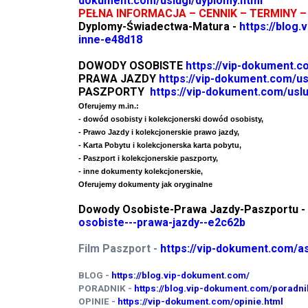
dokument.com/uslugi/dyplomy.html
PEŁNA INFORMACJA – CENNIK – TERMINY –
Dyplomy-Świadectwa-Matura -
https://blog
inne-e48d18
DOWODY OSOBISTE
https://vip-dokument.c
PRAWA JAZDY
https://vip-dokument.com/us
PASZPORTY
https://vip-dokument.com/uslu
Oferujemy m.in.:
- dowód osobisty i kolekcjonerski dowód osobisty,
- Prawo Jazdy i kolekcjonerskie prawo jazdy,
- Karta Pobytu i kolekcjonerska karta pobytu,
- Paszport i kolekcjonerskie paszporty,
- inne dokumenty kolekcjonerskie,
Oferujemy dokumenty jak oryginalne
Dowody Osobiste-Prawa Jazdy-Paszportu -
osobiste---prawa-jazdy--e2c62b
Film Paszport -
https://vip-dokument.com/
BLOG -
https://blog.vip-dokument.com/
PORADNIK -
https://blog.vip-dokument.com/poradni
OPINIE -
https://vip-dokument.com/opinie.html