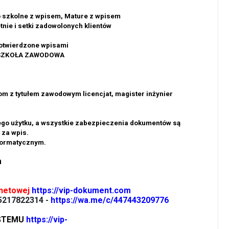
o szkolne z wpisem, Mature z wpisem
tnie i setki zadowolonych klientów
twierdzone wpisami
 SZKOŁA ZAWODOWA
om z tytułem zawodowym licencjat, magister inżynier
ego użytku, a wszystkie zabezpieczenia dokumentów są
 za wpis.
formatycznym.
m
rnetowej
https://vip-dokument.com
5217822314 -
https://wa.me/c/447443209776
YSTEMU
https://vip-