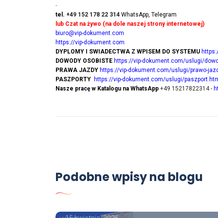
-
tel.
+49 152 178 22 314
WhatsApp, Telegram
lub Czat na żywo (na dole naszej strony internetowej)
biuro@vip-dokument.com
https://vip-dokument.com
DYPLOMY I SWIADECTWA Z WPISEM DO SYSTEMU
https
DOWODY OSOBISTE
https://vip-dokument.com/uslugi/dowo
PRAWA JAZDY
https://vip-dokument.com/uslugi/prawo-jaz
PASZPORTY
https://vip-dokument.com/uslugi/paszport.ht
Nasze pracę w Katalogu na WhatsApp
+49 15217822314 -
h
Poradnik
Kup dyplom magistra z
Podobne wpisy na blogu
wpisem , Kupię dyplom
magistra z wpisem