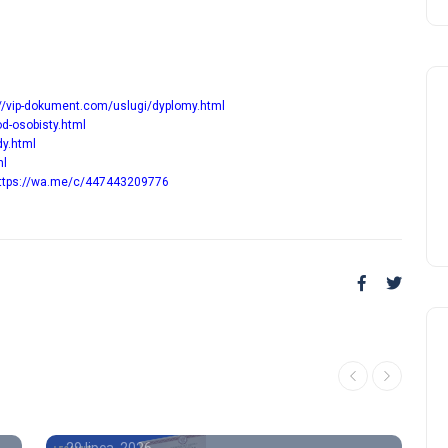
://vip-dokument.com/uslugi/dyplomy.html
d-osobisty.html
dy.html
ml
ttps://wa.me/c/447443209776
Poradnik
Kupno matury
konsekwencje dyplom
kolekcjonerski