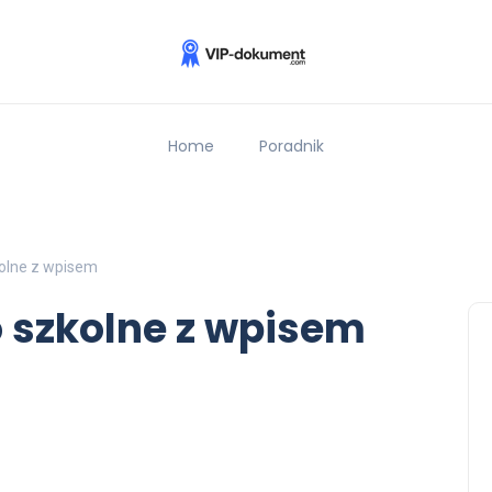
Home
Poradnik
olne z wpisem
 szkolne z wpisem