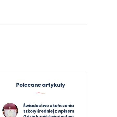
Polecane artykuły
Świadectwo ukończenia
szkoły średniej z wpisem
Gdzie kupić świadectwo