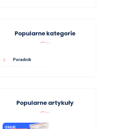
Popularne kategorie
Poradnik
Popularne artykuły
Poradnik
Poradnik
Matura z wpisem do CKE
Kup m