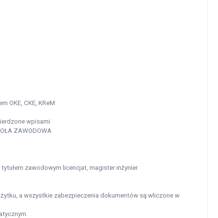
isem OKE, CKE, KReM
erdzone wpisami
ZKOŁA ZAWODOWA
tytułem zawodowym licencjat, magister inżynier
użytku, a wszystkie zabezpieczenia dokumentów są wliczone w
atycznym.