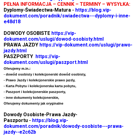
PEŁNA INFORMACJA – CENNIK – TERMINY – WYSYŁKA:
Dyplomy-Świadectwa-Matura -
https://blog.vip-
dokument.com/poradnik/swiadectwa---dyplomy-i-inne-
e48d18
DOWODY OSOBISTE
https://vip-
dokument.com/uslugi/dowod-osobisty.html
PRAWA JAZDY
https://vip-dokument.com/uslugi/prawo-
jazdy.html
PASZPORTY
https://vip-
dokument.com/uslugi/paszport.html
Oferujemy m.in.:
- dowód osobisty i kolekcjonerski dowód osobisty,
- Prawo Jazdy i kolekcjonerskie prawo jazdy,
- Karta Pobytu i kolekcjonerska karta pobytu,
- Paszport i kolekcjonerskie paszporty,
- inne dokumenty kolekcjonerskie,
Oferujemy dokumenty jak oryginalne
Dowody Osobiste-Prawa Jazdy-
Paszportu -
https://blog.vip-
dokument.com/poradnik/dowody-osobiste---prawa-
jazdy--e2c62b