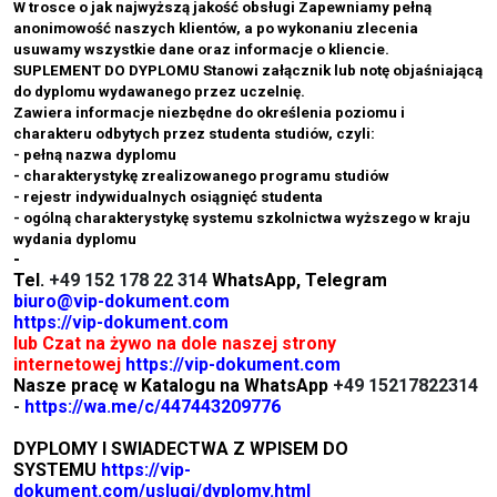
W trosce o jak najwyższą jakość obsługi Zapewniamy pełną
anonimowość naszych klientów, a po wykonaniu zlecenia
usuwamy wszystkie dane oraz informacje o kliencie.
SUPLEMENT DO DYPLOMU Stanowi załącznik lub notę objaśniającą
do dyplomu wydawanego przez uczelnię.
Zawiera informacje niezbędne do określenia poziomu i
charakteru odbytych przez studenta studiów, czyli:
- pełną nazwa dyplomu
- charakterystykę zrealizowanego programu studiów
- rejestr indywidualnych osiągnięć studenta
- ogólną charakterystykę systemu szkolnictwa wyższego w kraju
wydania dyplomu
-
Tel.
+49 152 178 22 314
WhatsApp, Telegram
biuro@vip-dokument.com
https://vip-dokument.com
lub Czat na żywo na dole naszej strony
internetowej
https://vip-dokument.com
Nasze pracę w Katalogu na WhatsApp
+49 15217822314
-
https://wa.me/c/447443209776
DYPLOMY I SWIADECTWA Z WPISEM DO
SYSTEMU
https://vip-
dokument.com/uslugi/dyplomy.html