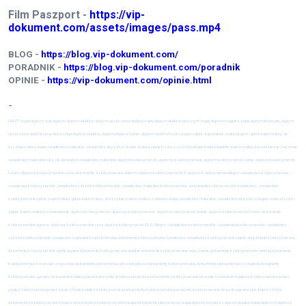
Film Paszport -
https://vip-
dokument.com/assets/images/pass.mp4
BLOG -
https://blog.vip-dokument.com/
PORADNIK -
https://blog.vip-dokument.com/poradnik
OPINIE -
https://vip-dokument.com/opinie.html
-
FRAZY -
kupię dyplom , kup dyplom, dyplom studiów , dyplom ukończenia studiów, kupię dyplom studiów wyższych , kupię dyplom magistra , kupię dyplom licencjata , dyplom
ukończenia studiów cena , ile kosztuje dyplom studiów , dyplom studiów opinie , dyplom studiów forum , kupię maturę , kup maturę , matura kupno , gdzie kupić maturę , ile
kosztuje matura , kupię świadectwo maturalne , świadectwo dojrzałości kupię , matura opinie forum , czy można kupić maturę legalnie , kupno matury konsekwencje , fałszywe
świadectwo maturalne kara , jak sprawdzić świadectwo maturalne , dyplom kolekcjonerski , dyplomy kolekcjonerskie , dyplom kolekcjonerski opinie , dyplom kolekcjonerski
forum , dyplomy kolekcjonerskie cena , dokumenty , kolekcjonerskie dyplom , dyplom kolekcjonerski OLX , dyplom kolekcjonerski Allegro , świadectwo kolekcjonerskie ,
świadectwa kolekcjonerskie , świadectwo szkolne kolekcjonerskie , świadectwo maturalne kolekcjonerskie , dokumenty kolekcjonerskie świadectwo , świadectwo
kolekcjonerskie opinie , kupię maturę , gdzie kupić maturę , ile kosztuje matura , matura z wpisem , kupię świadectwo maturalne , świadectwo dojrzałości kupię , matura forum /
opinie , kupno matury konsekwencje , dyplom kolekcjonerski , dyplomy kolekcjonerskie , dyplom kolekcjonerski opinie , dyplom kolekcjonerski forum , dokumenty
kolekcjonerskie dyplom , dyplomy kolekcjonerskie cena , dyplom kolekcjonerski OLX / Allegro , świadectwo kolekcjonerskie , świadectwa kolekcjonerskie , świadectwo
szkolne kolekcjonerskie, świadectwo maturalne kolekcjonerskie, dokumenty kolekcjonerskie świadectwo, świadectwo kolekcjonerskie opinie
, dokumenty kolekcjonerskie,
dokumenty kolekcjonerskie opinie, legalne dokumenty kolekcjonerskie, legalne dokumenty kolekcjonerskie ceny i opinie, dokumenty kolekcjonerskie ranking, dokumenty
kolekcjonerskie forum, jak rozpoznać dokument kolekcjonerski, wysokiej jakości dokumenty kolekcjonerskie, dokument kolekcjonerski vs oryginał, dokumenty
kolekcjonerskie a prawo, dokumenty kolekcjonerskie prezenty , kolekcjonerski dowód osobisty, kolekcjonerskie dowody osobiste do kupienia, kolekcjonerskie prawo
jazdy, kolekcjonerskie prawo jazdy oficjalna replika, kolekcjonerska karta pobytu, kolekcjonerskie paszporty, kolekcjonerskie dowody rejestracyjne, Kupno i oferta
dokumentów kolekcjonerskich, kupno dokumentów kolekcjonerskich, kupię dokument kolekcjonerski , kupię dyplom inżyniera z wpisem legalny, kupię dyplom magistra z