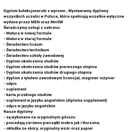
Dyplom kolekcjonerski z wpisem , Wystawiamy dyplomy
wszystkich uczelni w Polsce, które spełniają wszelkie wytyczne
wydane przez MEN oraz MniSW
Świadczymy usługi z zakresu:
- Matura w nowej formule
- Matura w starej formule
- Świadectwo liceum
- Świadectwo technikum
- Świadectwo szkoły zawodowej
- Dyplom ukończenia studiów
- Dyplom ukończenia studiów pierwszego stopnia
- Dyplom ukończenia studiów drugiego stopnia
- dyplom z tytułem zawodowym licencjat, magister inżynier
- odpis
- suplement
- karta przebiegu studiów
- suplement w języku angielskim (diploma supplement)
- odpis w języku angielskim
Nasze dyplomy:
- są wykonane na oryginalnym giloszu
- posiadają zarówno pieczątki mokre jak i tłoczone,
- okładka ze skóry, oryginalny wzór oraz papier