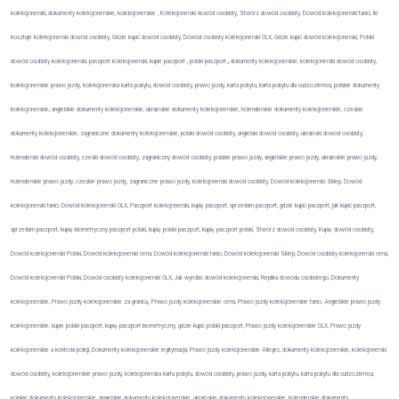
kolekcjonerski, dokumenty kolekcjonerskie, kolekcjonerskie , Kolekcjonerski dowód osobisty, Stwórz dowód osobisty, Dowód kolekcjonerski tanio, Ile
kosztuje kolekcjonerski dowód osobisty, Gdzie kupić dowód osobisty, Dowód osobisty kolekcjonerski OLX, Gdzie kupić dowód kolekcjonerski, Polski
dowód osobisty kolekcjonerski, paszport kolekcjonerski, kupie paszport , polski paszport
,
dokumenty kolekcjonerskie, kolekcjonerski dowód osobisty,
kolekcjonerskie prawo jazdy, kolekcjonerska karta pobytu, dowód osobisty, prawo jazdy, karta pobytu, karta pobytu dla cudzoziemca, polskie dokumenty
kolekcjonerskie, angielskie dokumenty kolekcjonerskie, ukraińskie dokumenty kolekcjonerskie, holenderskie dokumenty kolekcjonerskie, czeskie
dokumenty kolekcjonerskie, zagraniczne dokumenty kolekcjonerskie, polski dowód osobisty, angielski dowód osobisty, ukraiński dowód osobisty,
holenderski dowód osobisty, czeski dowód osobisty, zagraniczny dowód osobisty, polskie prawo jazdy, angielskie prawo jazdy, ukraińskie prawo jazdy,
holenderskie prawo jazdy, czeskie prawo jazdy, zagraniczne prawo jazdy, kolekcjonerski dowód osobisty, Dowód kolekcjonerski Sklep, Dowód
kolekcjonerski tanio, Dowód kolekcjonerski OLX, Paszport kolekcjonerski, kupię paszport, sprzedam paszport, gdzie kupić paszport, jak kupić paszport,
sprzedam paszport, kupię biometryczny paszport polski, kupię polski paszport, kupię paszport polski, Stwórz dowód osobisty, Kupię dowód osobisty,
Dowód kolekcjonerski Polski, Dowód kolekcjonerski cena, Dowód kolekcjonerski tanio, Dowód kolekcjonerski Sklep, Dowód osobisty kolekcjonerski cena,
Dowód kolekcjonerski Polski, Dowód osobisty kolekcjonerski OLX, Jak wyrobić dowód kolekcjonerski, Replika dowodu osobistego, Dokumenty
kolekcjonerskie, Prawo jazdy kolekcjonerskie za granicą, Prawo jazdy kolekcjonerskie cena, Prawo jazdy kolekcjonerskie tanio, Angielskie prawo jazdy
kolekcjonerskie, kupie polski paszport, kupię paszport biometryczny, gdzie kupić polski paszport, Prawo jazdy kolekcjonerskie OLX, Prawo jazdy
kolekcjonerskie a kontrola policji, Dokumenty kolekcjonerskie legitymacja, Prawo jazdy kolekcjonerskie Allegro, dokumenty kolekcjonerskie, kolekcjonerski
dowód osobisty, kolekcjonerskie prawo jazdy, kolekcjonerska karta pobytu, dowód osobisty, prawo jazdy, karta pobytu, karta pobytu dla cudzoziemca,
polskie dokumenty kolekcjonerskie, angielskie dokumenty kolekcjonerskie, ukraińskie dokumenty kolekcjonerskie, holenderskie dokumenty