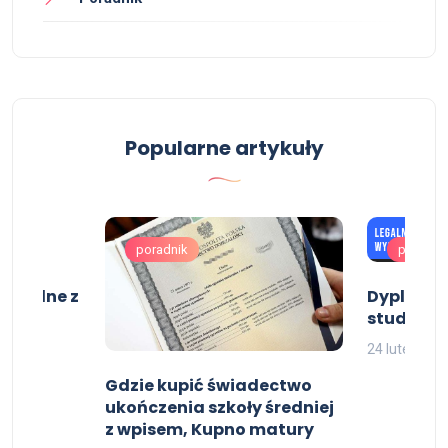
Popularne artykuły
poradnik
poradni
szkolne z
Dyplom u
studiów k
24 lutego, 2
Gdzie kupić świadectwo
ukończenia szkoły średniej
z wpisem, Kupno matury