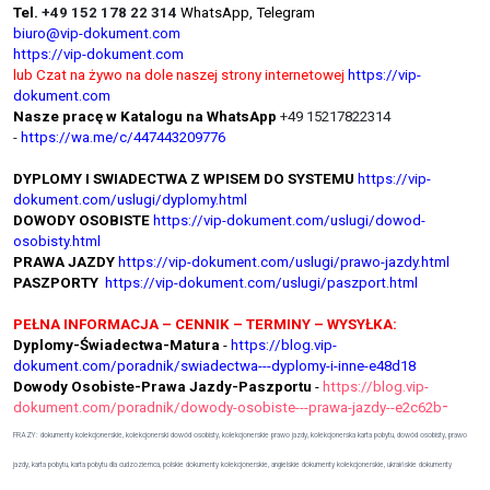
Tel.
+49 152 178 22 314
WhatsApp, Telegram
biuro@vip-dokument.com
https://vip-dokument.com
lub Czat na żywo na dole naszej strony internetowej
https://vip-
dokument.com
Nasze pracę w Katalogu na WhatsApp
+49 15217822314
-
https://wa.me/c/447443209776
DYPLOMY I SWIADECTWA Z WPISEM DO SYSTEMU
https://vip-
dokument.com/uslugi/dyplomy.html
DOWODY OSOBISTE
https://vip-dokument.com/uslugi/dowod-
osobisty.html
PRAWA JAZDY
https://vip-dokument.com/uslugi/prawo-jazdy.html
PASZPORTY
https://vip-dokument.com/uslugi/paszport.html
PEŁNA INFORMACJA – CENNIK – TERMINY – WYSYŁKA:
Dyplomy-Świadectwa-Matura
-
https://blog.vip-
dokument.com/poradnik/swiadectwa---dyplomy-i-inne-e48d18
Dowody Osobiste-Prawa Jazdy-Paszportu
-
https://blog.vip-
-
dokument.com/poradnik/dowody-osobiste---prawa-jazdy--e2c62b
FRAZY: dokumenty kolekcjonerskie, kolekcjonerski dowód osobisty, kolekcjonerskie prawo jazdy, kolekcjonerska karta pobytu, dowód osobisty, prawo
jazdy, karta pobytu, karta pobytu dla cudzoziemca, polskie dokumenty kolekcjonerskie, angielskie dokumenty kolekcjonerskie, ukraińskie dokumenty