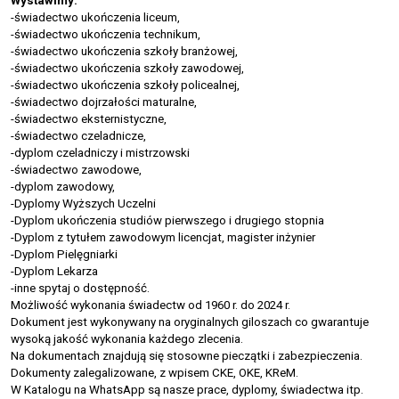
Wystawimy:
-świadectwo ukończenia liceum,
-świadectwo ukończenia technikum,
-świadectwo ukończenia szkoły branżowej,
-świadectwo ukończenia szkoły zawodowej,
-świadectwo ukończenia szkoły policealnej,
-świadectwo dojrzałości maturalne,
-świadectwo eksternistyczne,
-świadectwo czeladnicze,
-dyplom czeladniczy i mistrzowski
-świadectwo zawodowe,
-dyplom zawodowy,
-Dyplomy Wyższych Uczelni
-Dyplom ukończenia studiów pierwszego i drugiego stopnia
-Dyplom z tytułem zawodowym licencjat, magister inżynier
-Dyplom Pielęgniarki
-Dyplom Lekarza
-inne spytaj o dostępność.
Możliwość wykonania świadectw od 1960 r. do 2024 r.
Dokument jest wykonywany na oryginalnych giloszach co gwarantuje
wysoką jakość wykonania każdego zlecenia.
Na dokumentach znajdują się stosowne pieczątki i zabezpieczenia.
Dokumenty zalegalizowane, z wpisem CKE, OKE, KReM.
W Katalogu na WhatsApp są nasze prace, dyplomy, świadectwa itp.