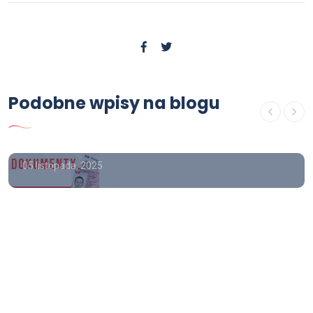
Podobne wpisy na blogu
Poradnik
Gdzie kupić dowód osobisty.
05 listopada, 2025