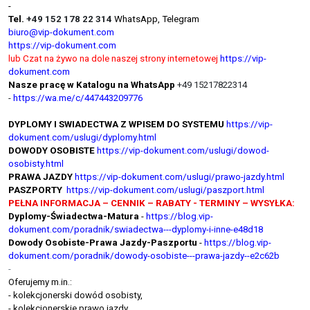
-
Tel.
+49 152 178 22 314
WhatsApp, Telegram
biuro@vip-dokument.com
https://vip-dokument.com
lub Czat na żywo na dole naszej strony internetowej
https://vip-
dokument.com
Nasze pracę w Katalogu na WhatsApp
+49 15217822314
-
https://wa.me/c/447443209776
DYPLOMY I SWIADECTWA Z WPISEM DO SYSTEMU
https://vip-
dokument.com/uslugi/dyplomy.html
DOWODY OSOBISTE
https://vip-dokument.com/uslugi/dowod-
osobisty.html
PRAWA JAZDY
https://vip-dokument.com/uslugi/prawo-jazdy.html
PASZPORTY
https://vip-dokument.com/uslugi/paszport.html
PEŁNA INFORMACJA – CENNIK – RABATY - TERMINY – WYSYŁKA:
Dyplomy-Świadectwa-Matura
-
https://blog.vip-
dokument.com/poradnik/swiadectwa---dyplomy-i-inne-e48d18
Dowody Osobiste-Prawa Jazdy-Paszportu
-
https://blog.vip-
dokument.com/poradnik/dowody-osobiste---prawa-jazdy--e2c62b
-
Oferujemy m.in.:
- kolekcjonerski dowód osobisty,
- kolekcjonerskie prawo jazdy,