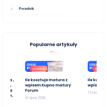
Poradnik
Popularne artykuły
poradnik
poradni
cjata ,
Ile kosztuje matura z
Ile koszt
isem ,
wpisem Kupno matury
wpisem
czenia
Forum
13 czerwca,
wpisem.
31 lipca, 2026