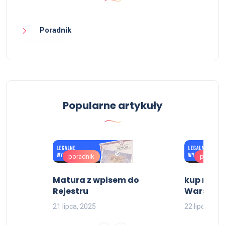
Poradnik
Popularne artykuły
poradnik
poradni
ia
Matura z wpisem do
kup matu
erski
Rejestru
Warszaw
21 lipca, 2025
22 lipca, 202