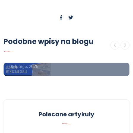
Podobne wpisy na blogu
Poradnik
Legalna matura z wpisem
05 lutego, 2026
Polecane artykuły