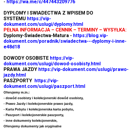
-
https://wa.me/c/447443209776
DYPLOMY I SWIADECTWA Z WPISEM DO
SYSTEMU
https://vip-
dokument.com/uslugi/dyplomy.html
PEŁNA INFORMACJA – CENNIK – TERMINY – WYSYŁKA:
Dyplomy-Świadectwa-Matura -
https://blog.vip-
dokument.com/poradnik/swiadectwa---dyplomy-i-inne-
e48d18
DOWODY OSOBISTE
https://vip-
dokument.com/uslugi/dowod-osobisty.html
PRAWA JAZDY
https://vip-dokument.com/uslugi/prawo-
jazdy.html
PASZPORTY
https://vip-
dokument.com/uslugi/paszport.html
Oferujemy m.in.:
- dowód osobisty i kolekcjonerski dowód osobisty,
- Prawo Jazdy i kolekcjonerskie prawo jazdy,
- Karta Pobytu i kolekcjonerska karta pobytu,
- Paszport i kolekcjonerskie paszporty,
- inne dokumenty kolekcjonerskie,
Oferujemy dokumenty jak oryginalne