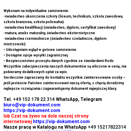
Wykonam na indywidualne zamówienie:
-świadectwo ukończenia szkoły (liceum, technikum, szkoła zawodowa,
szkoła branżowa, szkoła policealna)
-świadectwa kwalifikacji (świadectwo, dyplom, certyfikat zawodowy)
-matura, aneks maturalny, świadectwo eksternistyczne
-świadectwa rzemieślnicze (świadectwo czeladnicze, dyplom
mistrzowski)
• Udostępniam wgląd w gotowe zamówienie
• Dostępne opcje wysyłki zagranicznej
• Bezpieczeństwo przesyłu danych zgodnie ze standardami Rodo
Wszystkie zabezpieczenia naszych dokumentów są wliczone w cenę, nie
pobieramy dodatkowych opłat za wpis.
Serdecznie zapraszamy do kontaktu wszystkie zainteresowane osoby –
jeśli jesteście Państwo zainteresowani naszą ofertą, z chęcią doradzimy
najlepsze rozwiązania i zagwarantujemy dokument najwyższej klasy.
Tel.
+49 152 178 22 314
WhatsApp, Telegram
biuro@vip-dokument.com
https://vip-dokument.com
lub Czat na żywo na dole naszej strony
internetowej
https://vip-dokument.com
Nasze pracę w Katalogu na WhatsApp
+49 15217822314