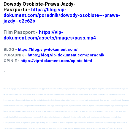
Dowody Osobiste-Prawa Jazdy-
Paszportu -
https://blog.vip-
dokument.com/poradnik/dowody-osobiste---prawa-
jazdy--e2c62b
Film Paszport -
https://vip-
dokument.com/assets/images/pass.mp4
BLOG -
https://blog.vip-dokument.com/
PORADNIK -
https://blog.vip-dokument.com/poradnik
OPINIE -
https://vip-dokument.com/opinie.html
-
FRAZY -
kupię dyplom , kup dyplom, dyplom studiów , dyplom ukończenia studiów, kupię dyplom studiów wyższych , kupię dyplom magistra , kupię dyplom licencjata , dyplom
ukończenia studiów cena , ile kosztuje dyplom studiów , dyplom studiów opinie , dyplom studiów forum , kupię maturę , kup maturę , matura kupno , gdzie kupić maturę , ile
kosztuje matura , kupię świadectwo maturalne , świadectwo dojrzałości kupię , matura opinie forum , czy można kupić maturę legalnie , kupno matury konsekwencje , fałszywe
świadectwo maturalne kara , jak sprawdzić świadectwo maturalne , dyplom kolekcjonerski , dyplomy kolekcjonerskie , dyplom kolekcjonerski opinie , dyplom kolekcjonerski
forum , dyplomy kolekcjonerskie cena , dokumenty , kolekcjonerskie dyplom , dyplom kolekcjonerski OLX , dyplom kolekcjonerski Allegro , świadectwo kolekcjonerskie ,
świadectwa kolekcjonerskie , świadectwo szkolne kolekcjonerskie , świadectwo maturalne kolekcjonerskie , dokumenty kolekcjonerskie świadectwo , świadectwo
kolekcjonerskie opinie , kupię maturę , gdzie kupić maturę , ile kosztuje matura , matura z wpisem , kupię świadectwo maturalne , świadectwo dojrzałości kupię , matura forum /
opinie , kupno matury konsekwencje , dyplom kolekcjonerski , dyplomy kolekcjonerskie , dyplom kolekcjonerski opinie , dyplom kolekcjonerski forum , dokumenty