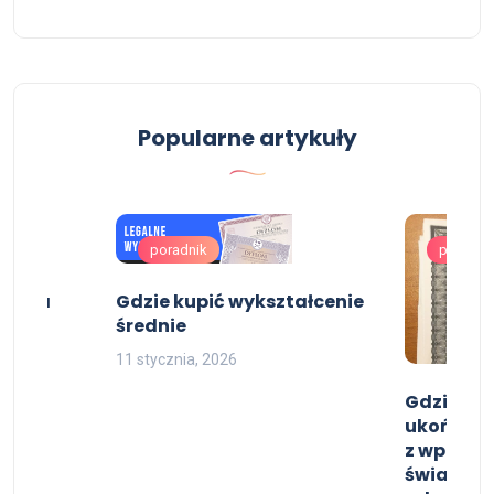
Popularne artykuły
poradnik
poradni
cjata
Gdzie kupić wykształcenie
średnie
11 stycznia, 2026
Gdzie ku
ukończeni
z wpisem,
świadect