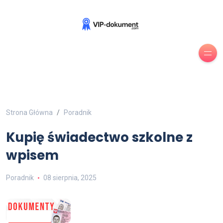
Strona Główna
Poradnik
Kupię świadectwo szkolne z
wpisem
Poradnik
08 sierpnia, 2025