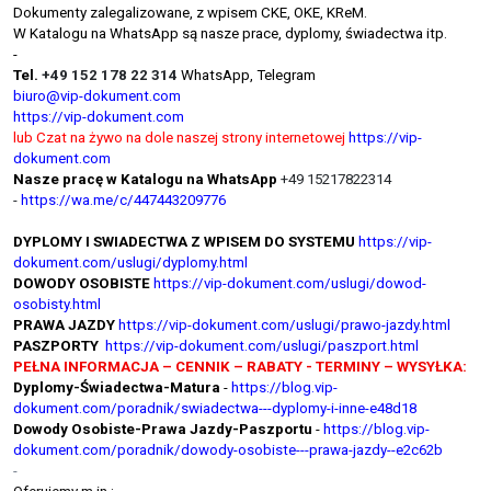
Dokumenty zalegalizowane, z wpisem CKE, OKE, KReM.
W Katalogu na WhatsApp są nasze prace, dyplomy, świadectwa itp.
-
Tel.
+49 152 178 22 314
WhatsApp, Telegram
biuro@vip-dokument.com
https://vip-dokument.com
lub Czat na żywo na dole naszej strony internetowej
https://vip-
dokument.com
Nasze pracę w Katalogu na WhatsApp
+49 15217822314
-
https://wa.me/c/447443209776
DYPLOMY I SWIADECTWA Z WPISEM DO SYSTEMU
https://vip-
dokument.com/uslugi/dyplomy.html
DOWODY OSOBISTE
https://vip-dokument.com/uslugi/dowod-
osobisty.html
PRAWA JAZDY
https://vip-dokument.com/uslugi/prawo-jazdy.html
PASZPORTY
https://vip-dokument.com/uslugi/paszport.html
PEŁNA INFORMACJA – CENNIK – RABATY - TERMINY – WYSYŁKA:
Dyplomy-Świadectwa-Matura
-
https://blog.vip-
dokument.com/poradnik/swiadectwa---dyplomy-i-inne-e48d18
Dowody Osobiste-Prawa Jazdy-Paszportu
-
https://blog.vip-
dokument.com/poradnik/dowody-osobiste---prawa-jazdy--e2c62b
-