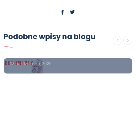
Poradnik
Wykonam "Dyplom ukończenia
Podobne wpisy na blogu
studiów" wraz z "suplementem".
Lic/Mgr/Dr/Dr hab.
03 października, 2025