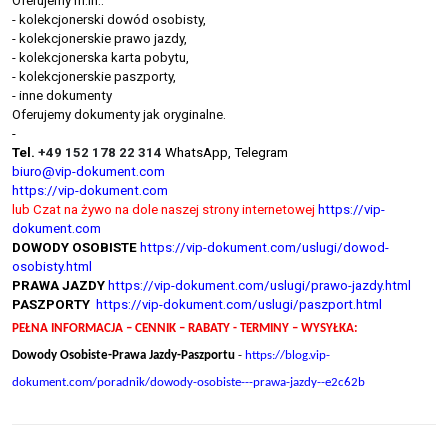
Oferujemy m.in.:
- kolekcjonerski dowód osobisty,
- kolekcjonerskie prawo jazdy,
- kolekcjonerska karta pobytu,
- kolekcjonerskie paszporty,
- inne dokumenty
Oferujemy dokumenty jak oryginalne.
-
Tel.
+49 152 178 22 314
WhatsApp, Telegram
biuro@vip-dokument.com
https://vip-dokument.com
lub Czat na żywo na dole naszej strony internetowej
https://vip-
dokument.com
DOWODY OSOBISTE
https://vip-dokument.com/uslugi/dowod-
osobisty.html
PRAWA JAZDY
https://vip-dokument.com/uslugi/prawo-jazdy.html
PASZPORTY
https://vip-dokument.com/uslugi/paszport.html
PEŁNA INFORMACJA – CENNIK – RABATY - TERMINY – WYSYŁKA:
Dowody Osobiste-Prawa Jazdy-Paszportu
-
https://blog.vip-
dokument.com/poradnik/dowody-osobiste---prawa-jazdy--e2c62b