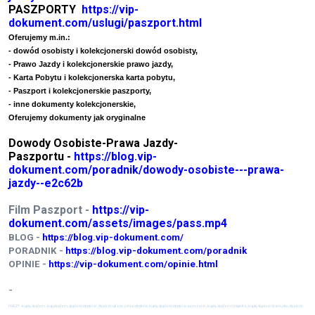
PASZPORTY
https://vip-
dokument.com/uslugi/paszport.html
Oferujemy m.in.:
- dowód osobisty i kolekcjonerski dowód osobisty,
- Prawo Jazdy i kolekcjonerskie prawo jazdy,
- Karta Pobytu i kolekcjonerska karta pobytu,
- Paszport i kolekcjonerskie paszporty,
- inne dokumenty kolekcjonerskie,
Oferujemy dokumenty jak oryginalne
Dowody Osobiste-Prawa Jazdy-
Paszportu -
https://blog.vip-
dokument.com/poradnik/dowody-osobiste---prawa-
jazdy--e2c62b
Film Paszport -
https://vip-
dokument.com/assets/images/pass.mp4
BLOG -
https://blog.vip-dokument.com/
PORADNIK -
https://blog.vip-dokument.com/poradnik
OPINIE -
https://vip-dokument.com/opinie.html
-
FRAZY -
kupię dyplom , kup dyplom, dyplom studiów , dyplom ukończenia studiów, kupię dyplom studiów wyższych , kupię dyplom magistra , kupię dyplom licencjata , dyplom