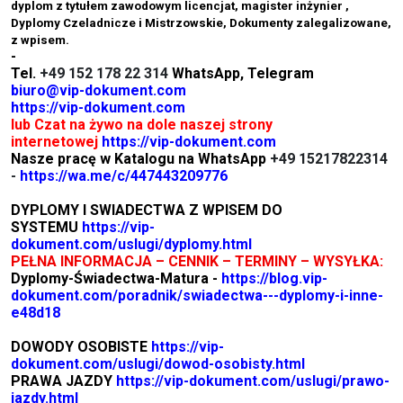
dyplom z tytułem zawodowym licencjat, magister inżynier ,
Dyplomy Czeladnicze i Mistrzowskie, Dokumenty zalegalizowane,
z wpisem.
-
Tel.
+49 152 178 22 314
WhatsApp, Telegram
biuro@vip-dokument.com
https://vip-dokument.com
lub Czat na żywo na dole naszej strony
internetowej
https://vip-dokument.com
Nasze pracę w Katalogu na WhatsApp
+49 15217822314
-
https://wa.me/c/447443209776
DYPLOMY I SWIADECTWA Z WPISEM DO
SYSTEMU
https://vip-
dokument.com/uslugi/dyplomy.html
PEŁNA INFORMACJA – CENNIK – TERMINY – WYSYŁKA:
Dyplomy-Świadectwa-Matura -
https://blog.vip-
dokument.com/poradnik/swiadectwa---dyplomy-i-inne-
e48d18
DOWODY OSOBISTE
https://vip-
dokument.com/uslugi/dowod-osobisty.html
PRAWA JAZDY
https://vip-dokument.com/uslugi/prawo-
jazdy.html