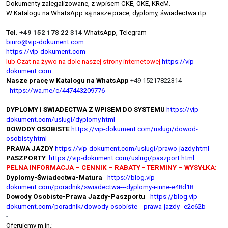
Dokumenty zalegalizowane, z wpisem CKE, OKE, KReM.
W Katalogu na WhatsApp są nasze prace, dyplomy, świadectwa itp.
-
Tel.
+49 152 178 22 314
WhatsApp, Telegram
biuro@vip-dokument.com
https://vip-dokument.com
lub Czat na żywo na dole naszej strony internetowej
https://vip-
dokument.com
Nasze pracę w Katalogu na WhatsApp
+49 15217822314
-
https://wa.me/c/447443209776
DYPLOMY I SWIADECTWA Z WPISEM DO SYSTEMU
https://vip-
dokument.com/uslugi/dyplomy.html
DOWODY OSOBISTE
https://vip-dokument.com/uslugi/dowod-
osobisty.html
PRAWA JAZDY
https://vip-dokument.com/uslugi/prawo-jazdy.html
PASZPORTY
https://vip-dokument.com/uslugi/paszport.html
PEŁNA INFORMACJA – CENNIK – RABATY - TERMINY – WYSYŁKA:
Dyplomy-Świadectwa-Matura
-
https://blog.vip-
dokument.com/poradnik/swiadectwa---dyplomy-i-inne-e48d18
Dowody Osobiste-Prawa Jazdy-Paszportu
-
https://blog.vip-
dokument.com/poradnik/dowody-osobiste---prawa-jazdy--e2c62b
-
Oferujemy m.in.: