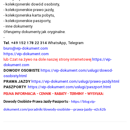
- kolekcjonerski dowód osobisty,
- kolekcjonerskie prawo jazdy,
- kolekcjonerska karta pobytu,
- kolekcjonerskie paszporty,
- inne dokumenty
Oferujemy dokumenty jak oryginalne.
-
Tel.
+49 152 178 22 314
WhatsApp, Telegram
biuro@vip-dokument.com
https://vip-dokument.com
lub Czat na żywo na dole naszej strony internetowej
https://vip-
dokument.com
DOWODY OSOBISTE
https://vip-dokument.com/uslugi/dowod-
osobisty.html
PRAWA JAZDY
https://vip-dokument.com/uslugi/prawo-jazdy.html
PASZPORTY
https://vip-dokument.com/uslugi/paszport.html
PEŁNA INFORMACJA – CENNIK – RABATY - TERMINY – WYSYŁKA:
Dowody Osobiste-Prawa Jazdy-Paszportu
-
https://blog.vip-
dokument.com/poradnik/dowody-osobiste---prawa-jazdy--e2c62b