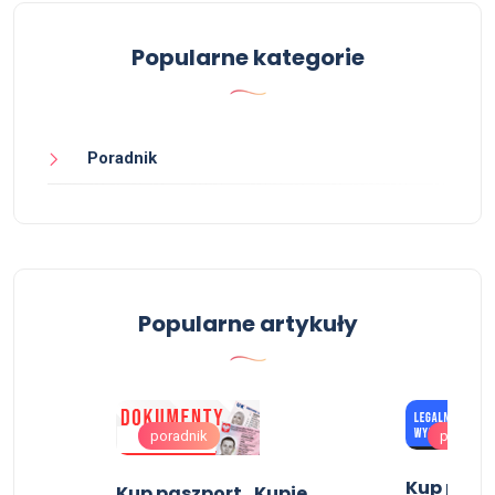
Popularne kategorie
Poradnik
Popularne artykuły
poradnik
poradni
Kup pasz
Kup paszport , Kupie