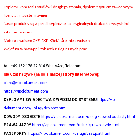
Dyplom ukończenia studiów i drugiego stopnia, dyplom z tytułem zawodowym
licencjat, magister inżynier
Nasze produkty są w pełni bezpieczne na oryginalnych drukach z wszystkimi
zabezpieczeniami.
Matura z wpisem OKE, CKE, KReM, Średnie z wpisem
Wejdź na WhatsApp i zobacz katalog naszych prac.
-
tel.
+49 152 178 22 314
WhatsApp, Telegram
lub Czat na żywo (na dole naszej strony internetowej)
biuro@vip-dokument.com
https://vip-dokument.com
DYPLOMY I SWIADECTWA Z WPISEM DO SYSTEMU
https://vip-
dokument.com/uslugi/dyplomy.html
DOWODY OSOBISTE
https://vip-dokument.com/uslugi/dowod-osobisty.html
PRAWA JAZDY
https://vip-dokument.com/uslugi/prawo-jazdy.html
PASZPORTY
https://vip-dokument.com/uslugi/paszport.html