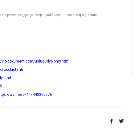
poradnik
ntu potwierdzającego Twoje kwalifikacje – skontaktuj się z nami.
kupie średnie wykształceni
Warszawa kup średnie z
wpisem Warszawa
23 lipca, 2026
://vip-dokument.com/uslugi/dyplomy.html
d-osobisty.html
dy.html
ml
ttps://wa.me/c/447443209776
Poradnik