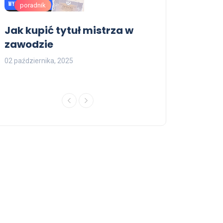
poradnik
poradnik
e
Jak kupić tytuł mistrza w
Gdzie kupić 
zawodzie
ukończenia sz
wpisem
02 października, 2025
27 sierpnia, 2025
Poradnik
Poradnik