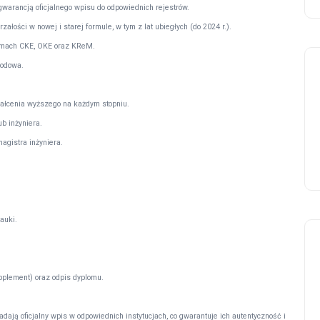
arancją oficjalnego wpisu do odpowiednich rejestrów.
ości w nowej i starej formule, w tym z lat ubiegłych (do 2024 r.).
temach CKE, OKE oraz KReM.
wodowa.
ałcenia wyższego na każdym stopniu.
b inżyniera.
agistra inżyniera.
auki.
plement) oraz odpis dyplomu.
ają oficjalny wpis w odpowiednich instytucjach, co gwarantuje ich autentyczność i