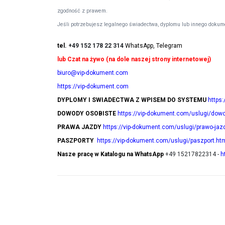
zgodność z prawem.
Jeśli potrzebujesz legalnego świadectwa, dyplomu lub innego dokume
tel.
+49 152 178 22 314
WhatsApp, Telegram
lub Czat na żywo (na dole naszej strony internetowej)
biuro@vip-dokument.com
https://vip-dokument.com
DYPLOMY I SWIADECTWA Z WPISEM DO SYSTEMU
https
DOWODY OSOBISTE
https://vip-dokument.com/uslugi/dowo
PRAWA JAZDY
https://vip-dokument.com/uslugi/prawo-jaz
PASZPORTY
https://vip-dokument.com/uslugi/paszport.ht
Nasze pracę w Katalogu na WhatsApp
+49 15217822314 -
h
Poradnik