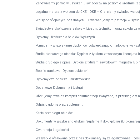
Zapewniamy pomoc w uzyskaniu świadectw na poziomie średnim, z gw
Legalna matura z wpisem do CKE i OKE – Oferujemy świadectwa dojrzał
Wpisy do oficjalnych baz danych – Gwarantujemy rejestrację w sys
Świadectwa ukończenia szkoły – Liceum, technikum oraz szkoła za
Dyplomy Ukończenia Studiów Wyższych
Pomagamy w uzyskaniu dyplomów potwierdzających zdobycie wykszt
Studia pierwszego stopnia: Dyplom z tytułem zawodowym licencjata lu
Studia drugiego stopnia: Dyplom z tytułem zawodowym magistra lub m
Stopnie naukowe: Dyplom doktorski.
Dyplomy czeladnicze i mistrzowskie.
Dodatkowe Dokumenty i Usługi
Oferujemy również komplet dokumentacji związanej z przebiegiem n
Odpis dyplomu oraz suplement.
Karta przebiegu studiów.
Dokumenty w języku angielskim: Suplement do dyplomu (Diploma Sup
Gwarancja Legalności
Wszystkie oferowane przez nas dokumenty są zalegalizowane i posiad