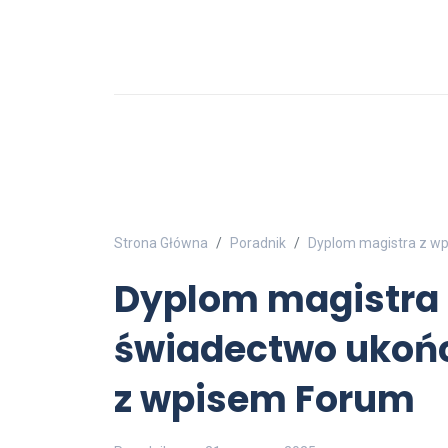
Strona Główna
Poradnik
Dyplom magistra z wp
Dyplom magistra 
świadectwo ukońc
z wpisem Forum