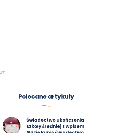
rum
Polecane artykuły
Świadectwo ukończenia
szkoły średniej z wpisem
Gdzie kupić świadectwo