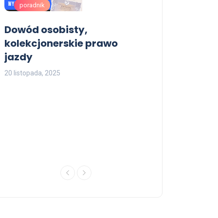
poradnik
poradnik
Dowód osobisty,
Gdzie kupić 
kolekcjonerskie prawo
28 kwietnia, 2026
jazdy
20 listopada, 2025
Poradnik