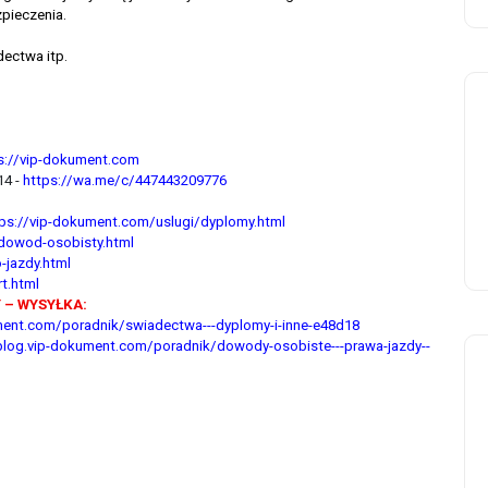
pieczenia.
ectwa itp.
s://vip-dokument.com
4 -
https://wa.me/c/447443209776
tps://vip-dokument.com/uslugi/dyplomy.html
/dowod-osobisty.html
-jazdy.html
t.html
 – WYSYŁKA:
ment.com/poradnik/swiadectwa---dyplomy-i-inne-e48d18
blog.vip-dokument.com/poradnik/dowody-osobiste---prawa-jazdy--