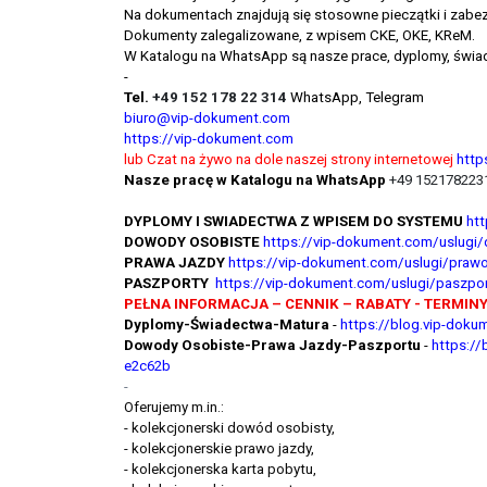
Na dokumentach znajdują się stosowne pieczątki i zabez
Dokumenty zalegalizowane, z wpisem CKE, OKE, KReM.
W Katalogu na WhatsApp są nasze prace, dyplomy, świad
-
Tel.
+49 152 178 22 314
WhatsApp, Telegram
biuro@vip-dokument.com
https://vip-dokument.com
lub Czat na żywo na dole naszej strony internetowej
http
Nasze pracę w Katalogu na WhatsApp
+49 1521782231
DYPLOMY I SWIADECTWA Z WPISEM DO SYSTEMU
ht
DOWODY OSOBISTE
https://vip-dokument.com/uslugi
PRAWA JAZDY
https://vip-dokument.com/uslugi/prawo
PASZPORTY
https://vip-dokument.com/uslugi/paszpor
PEŁNA INFORMACJA – CENNIK – RABATY - TERMINY
Dyplomy-Świadectwa-Matura
-
https://blog.vip-doku
Dowody Osobiste-Prawa Jazdy-Paszportu
-
https://
e2c62b
-
Oferujemy m.in.:
- kolekcjonerski dowód osobisty,
- kolekcjonerskie prawo jazdy,
- kolekcjonerska karta pobytu,