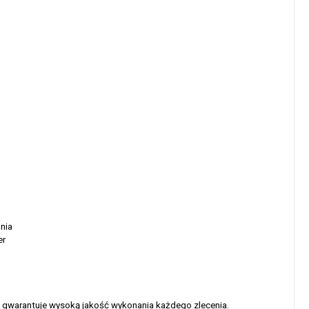
nia
er
 gwarantuje wysoką jakość wykonania każdego zlecenia.