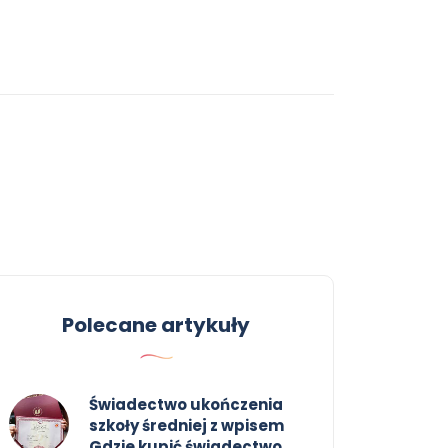
Polecane artykuły
Świadectwo ukończenia
szkoły średniej z wpisem
Gdzie kupić świadectwo