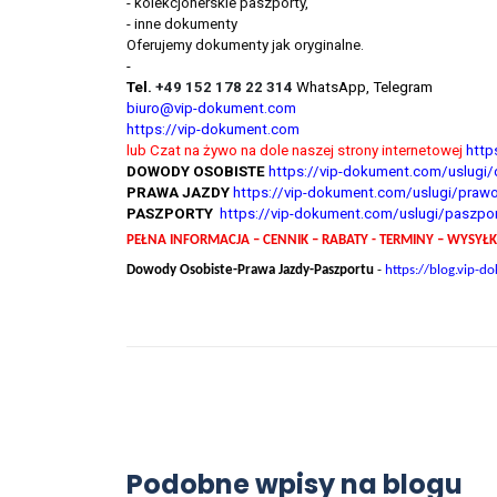
- kolekcjonerskie paszporty,
- inne dokumenty
Oferujemy dokumenty jak oryginalne.
-
Tel.
+49 152 178 22 314
WhatsApp, Telegram
biuro@vip-dokument.com
https://vip-dokument.com
lub Czat na żywo na dole naszej strony internetowej
http
DOWODY OSOBISTE
https://vip-dokument.com/uslugi
PRAWA JAZDY
https://vip-dokument.com/uslugi/prawo
PASZPORTY
https://vip-dokument.com/uslugi/paszpor
PEŁNA INFORMACJA – CENNIK – RABATY - TERMINY – WYSYŁK
Dowody Osobiste-Prawa Jazdy-Paszportu
-
https://blog.vip-
Poradnik
Podobne wpisy na blogu
Dyplom licencjat, gdzie