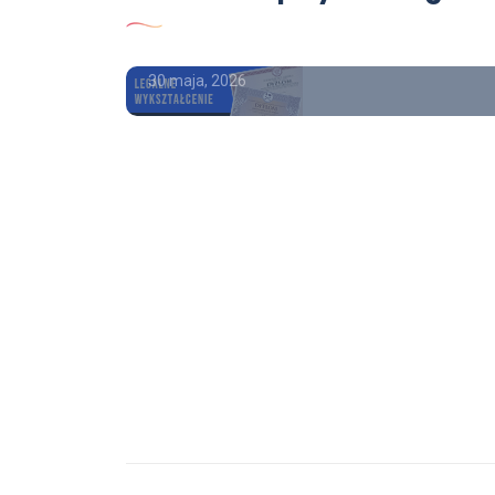
kupić
30 maja, 2026
isem