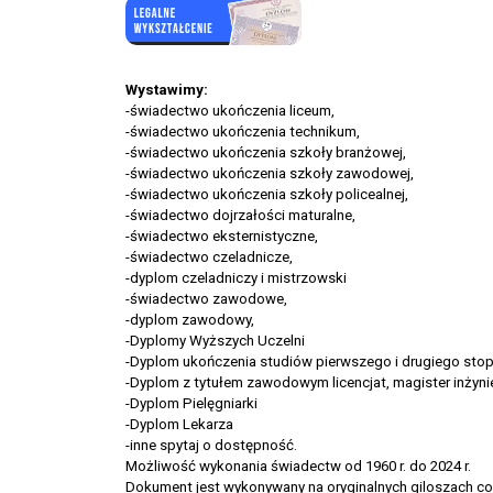
Wystawimy:
-świadectwo ukończenia liceum,
-świadectwo ukończenia technikum,
-świadectwo ukończenia szkoły branżowej,
-świadectwo ukończenia szkoły zawodowej,
-świadectwo ukończenia szkoły policealnej,
-świadectwo dojrzałości maturalne,
-świadectwo eksternistyczne,
-świadectwo czeladnicze,
-dyplom czeladniczy i mistrzowski
-świadectwo zawodowe,
-dyplom zawodowy,
-Dyplomy Wyższych Uczelni
-Dyplom ukończenia studiów pierwszego i drugiego stop
-Dyplom z tytułem zawodowym licencjat, magister inżyni
-Dyplom Pielęgniarki
-Dyplom Lekarza
-inne spytaj o dostępność.
Możliwość wykonania świadectw od 1960 r. do 2024 r.
Dokument jest wykonywany na oryginalnych giloszach co