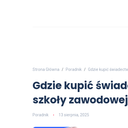
Strona Główna
Poradnik
Gdzie kupić świadect
Gdzie kupić świa
szkoły zawodowej
Poradnik
13 sierpnia, 2025