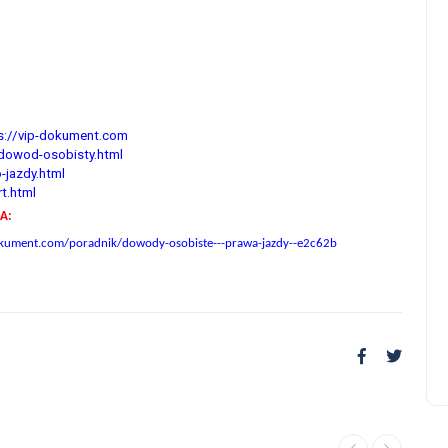
poradnik
s://vip-dokument.com
/dowod-osobisty.html
-jazdy.html
t.html
A:
dokument.com/poradnik/dowody-osobiste---prawa-jazdy--e2c62b
Ile kosztuje matura na lewo
11 czerwca, 2025
Poradnik
Matura z wpisem do CKE