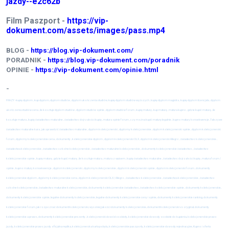
jazdy--e2c62b
Film Paszport -
https://vip-
dokument.com/assets/images/pass.mp4
BLOG -
https://blog.vip-dokument.com/
PORADNIK -
https://blog.vip-dokument.com/poradnik
OPINIE -
https://vip-dokument.com/opinie.html
-
FRAZY -
kupię dyplom , kup dyplom, dyplom studiów , dyplom ukończenia studiów, kupię dyplom studiów wyższych , kupię dyplom magistra , kupię dyplom licencjata , dyplom
ukończenia studiów cena , ile kosztuje dyplom studiów , dyplom studiów opinie , dyplom studiów forum , kupię maturę , kup maturę , matura kupno , gdzie kupić maturę , ile
kosztuje matura , kupię świadectwo maturalne , świadectwo dojrzałości kupię , matura opinie forum , czy można kupić maturę legalnie , kupno matury konsekwencje , fałszywe
świadectwo maturalne kara , jak sprawdzić świadectwo maturalne , dyplom kolekcjonerski , dyplomy kolekcjonerskie , dyplom kolekcjonerski opinie , dyplom kolekcjonerski
forum , dyplomy kolekcjonerskie cena , dokumenty , kolekcjonerskie dyplom , dyplom kolekcjonerski OLX , dyplom kolekcjonerski Allegro , świadectwo kolekcjonerskie ,
świadectwa kolekcjonerskie , świadectwo szkolne kolekcjonerskie , świadectwo maturalne kolekcjonerskie , dokumenty kolekcjonerskie świadectwo , świadectwo
kolekcjonerskie opinie , kupię maturę , gdzie kupić maturę , ile kosztuje matura , matura z wpisem , kupię świadectwo maturalne , świadectwo dojrzałości kupię , matura forum /
opinie , kupno matury konsekwencje , dyplom kolekcjonerski , dyplomy kolekcjonerskie , dyplom kolekcjonerski opinie , dyplom kolekcjonerski forum , dokumenty
kolekcjonerskie dyplom , dyplomy kolekcjonerskie cena , dyplom kolekcjonerski OLX / Allegro , świadectwo kolekcjonerskie , świadectwa kolekcjonerskie , świadectwo
szkolne kolekcjonerskie, świadectwo maturalne kolekcjonerskie, dokumenty kolekcjonerskie świadectwo, świadectwo kolekcjonerskie opinie
, dokumenty kolekcjonerskie,
dokumenty kolekcjonerskie opinie, legalne dokumenty kolekcjonerskie, legalne dokumenty kolekcjonerskie ceny i opinie, dokumenty kolekcjonerskie ranking, dokumenty
kolekcjonerskie forum, jak rozpoznać dokument kolekcjonerski, wysokiej jakości dokumenty kolekcjonerskie, dokument kolekcjonerski vs oryginał, dokumenty
kolekcjonerskie a prawo, dokumenty kolekcjonerskie prezenty , kolekcjonerski dowód osobisty, kolekcjonerskie dowody osobiste do kupienia, kolekcjonerskie prawo
jazdy, kolekcjonerskie prawo jazdy oficjalna replika, kolekcjonerska karta pobytu, kolekcjonerskie paszporty, kolekcjonerskie dowody rejestracyjne, Kupno i oferta