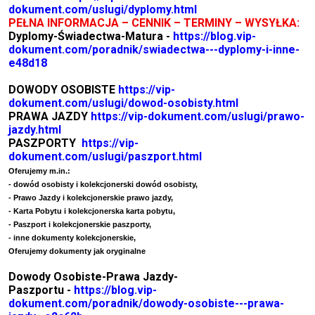
dokument.com/uslugi/dyplomy.html
PEŁNA INFORMACJA – CENNIK – TERMINY – WYSYŁKA:
Dyplomy-Świadectwa-Matura -
https://blog.vip-
dokument.com/poradnik/swiadectwa---dyplomy-i-inne-
e48d18
DOWODY OSOBISTE
https://vip-
dokument.com/uslugi/dowod-osobisty.html
PRAWA JAZDY
https://vip-dokument.com/uslugi/prawo-
jazdy.html
PASZPORTY
https://vip-
dokument.com/uslugi/paszport.html
Oferujemy m.in.:
- dowód osobisty i kolekcjonerski dowód osobisty,
- Prawo Jazdy i kolekcjonerskie prawo jazdy,
- Karta Pobytu i kolekcjonerska karta pobytu,
- Paszport i kolekcjonerskie paszporty,
- inne dokumenty kolekcjonerskie,
Oferujemy dokumenty jak oryginalne
Dowody Osobiste-Prawa Jazdy-
Paszportu -
https://blog.vip-
dokument.com/poradnik/dowody-osobiste---prawa-