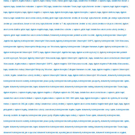
maturę z wpisem, legalna matura z wpisem, kupno matury forum, matura gdzie kupić, kupię świadectwo technikum z wpisem, kupię świadectwo liceum z
wpisem, kupię świadectwo maturalne z wpisem CKE, kupię świadectwo maturalne forum, kupić wykształcenie średnie z wpisem, kupić dyplom magistra,
kupię dyplom inżyniera, kupię dyplom magistra z wpisem, kupię dyplom licencjata, kupię dyplom licencjata z wpisem, kupię dyplom doktora, kupię dyplom
lekarza, kupić świadectwo ukończenia szkoły średniej, gdzie kupić wykształcenie średnie, ile kosztuje wykształcenie średnie, jak zdobyć wykształcenie
średnie po zawodówce, liceum w rok cena, wykształcenie średnie w 7 dni, wykształcenie średnie w rok, szkoła średnia w rok przez internet, dyplom
ukończenia studiów gdzie kupić, dyplom magistra kupię, kupię świadectwo szkolne z wpisem, gdzie kupić świadectwo ukończenia szkoły średniej z
wpisem, gdzie kupić świadectwo ukończenia technikum, Dokumenty kolekcjonerskie polskich uczelni i roczniki , dyplomy kolekcjonerskie Uniwersytet
Jagielloński, dyplomy kolekcjonerskie Uniwersytet Warszawski, dyplomy kolekcjonerskie Uniwersytet SWPS, dyplomy kolekcjonerskie SGH Warszawa,
kolekcjonerskie dyplomy Uniwersytetu Medycznego we Wrocławiu, dyplomy kolekcjonerskie Collegium Humanum, legalne dyplomy kolekcjonerskie UJ ,
dyplom kolekcjonerski Uniwersytet SWPS, kupię dyplom Uniwersytet Jagielloński, kupię dyplom uczelni wyższej UJ, dyplomy kolekcjonerskie polskich
uczelni wyższych, fałszywe dyplomy Uniwersytet Warszawski, kupię dyplom Uniwersytet Jagielloński , kupię świadectwo ukończenia liceum Uniwersytet
Warszawski , legalna matura z wpisem Uniwersytet SWPS , dyplom magistra SGH Warszawa rocznik , kupię dyplom inżyniera Politechnika Warszawska ,
kupię świadectwo matury Uniwersytet Medyczny Wrocław , dyplom licencjata Collegium Humanum rocznik , kupię dyplom magistra z wpisem Uniwersytet
Łódzki , legalne świadectwo szkoły średniej z wpisem Uniwersytet Gdański , kupię dyplom doktora Uniwersytet Wrocławski
,
dokumenty kolekcjonerskie,
kolekcjonerski dowód osobisty, kolekcjonerskie prawo jazdy, kolekcjonerska karta pobytu, kolekcjonerskie paszporty, dokumenty kolekcjonerskie opinie,
legalne dokumenty kolekcjonerskie, kupno dokumentów kolekcjonerskich, dokumenty kolekcjonerskie ranking, dokumenty kolekcjonerskie forum, kupię
dyplom inżyniera z wpisem legalny, kupię dyplom magistra z oficjalnym wpisem do CKE, kupię świadectwo ukończenia liceum z wpisem, gdzie kupić
świadectwo ukończenia technikum z wpisem, legalna matura z wpisem do CKE i OKE opinie, kupię dyplom licencjata z wpisem do systemu, ile kosztuje
matura z wpisem do CKE, jak szybko zdobyć świadectwo szkoły średniej z wpisem, dyplom ukończenia studiów magisterskich gdzie kupić, kupię dyplom
pielęgniarki z wpisem legalny, świadectwo szkoły zawodowej kolekcjonerskie legalne, legalne dokumenty kolekcjonerskie ceny i opinie, kolekcjonerskie
dowody osobiste do kupienia, kolekcjonerskie prawo jazdy oficjalna replika, kupno matury z wpisem forum opinie, dokumenty kolekcjonerskie,
kolekcjonerski dowód osobisty, kolekcjonerskie prawo jazdy, kolekcjonerska karta pobytu, kolekcjonerskie paszporty, dokumenty kolekcjonerskie opinie,
legalne dokumenty kolekcjonerskie, kupno dokumentów kolekcjonerskich, dokumenty kolekcjonerskie ranking, dokumenty kolekcjonerskie forum, kupię
dokument kolekcjonerski, jak rozpoznać dokument kolekcjonerski, wysokiej jakości dokumenty kolekcjonerskie, dokument kolekcjonerski vs oryginał,