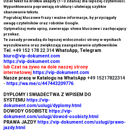
Dziel tekst na krótkie akapity (1–3 zdania) dla lepszej czytelności.
Wypunktowania poprawiają strukturę i ułatwiają szybkie
skanowanie tekstu.
Pogrubiaj kluczowe frazy i ważne informacje, by przyciągały
uwagę czytelników oraz robotów Google.
Optymalizuj meta opisy, zawierając słowa kluczowe i zachęcający
przekaz.
Te zasady prowadzą do lepszej widoczności strony w wynikach
wyszukiwania oraz zwiększają zaangażowanie użytkowników.
Tel.
+49 152 178 22 314
WhatsApp, Telegram
biuro@vip-dokument.com
https://vip-dokument.com
lub Czat na żywo na dole naszej strony
internetowej
https://vip-dokument.com
Nasze pracę w Katalogu na WhatsApp
+49 15217822314
-
https://wa.me/c/447443209776
DYPLOMY I SWIADECTWA Z WPISEM DO
SYSTEMU
https://vip-
dokument.com/uslugi/dyplomy.html
DOWODY OSOBISTE
https://vip-
dokument.com/uslugi/dowod-osobisty.html
PRAWA JAZDY
https://vip-dokument.com/uslugi/prawo-
jazdy.html