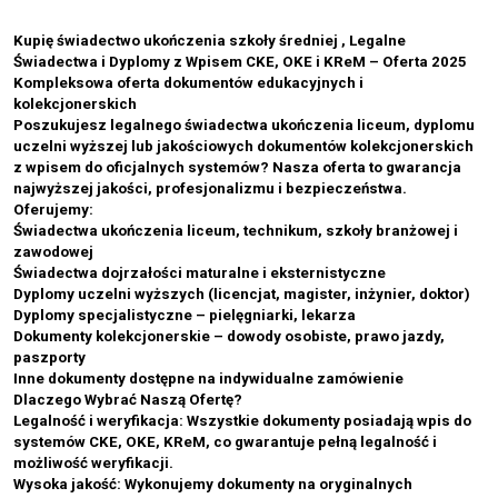
Kupię świadectwo ukończenia szkoły średniej , Legalne
Świadectwa i Dyplomy z Wpisem CKE, OKE i KReM – Oferta 2025
Kompleksowa oferta dokumentów edukacyjnych i
kolekcjonerskich
Poszukujesz legalnego świadectwa ukończenia liceum, dyplomu
uczelni wyższej lub jakościowych dokumentów kolekcjonerskich
z wpisem do oficjalnych systemów? Nasza oferta to gwarancja
najwyższej jakości, profesjonalizmu i bezpieczeństwa.
Oferujemy:
Świadectwa ukończenia liceum, technikum, szkoły branżowej i
zawodowej
Świadectwa dojrzałości maturalne i eksternistyczne
Dyplomy uczelni wyższych (licencjat, magister, inżynier, doktor)
Dyplomy specjalistyczne – pielęgniarki, lekarza
Dokumenty kolekcjonerskie – dowody osobiste, prawo jazdy,
paszporty
Inne dokumenty dostępne na indywidualne zamówienie
Dlaczego Wybrać Naszą Ofertę?
Legalność i weryfikacja: Wszystkie dokumenty posiadają wpis do
systemów CKE, OKE, KReM, co gwarantuje pełną legalność i
możliwość weryfikacji.
Wysoka jakość: Wykonujemy dokumenty na oryginalnych