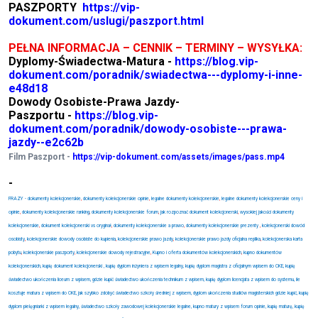
PASZPORTY
https://vip-
dokument.com/uslugi/paszport.html
PEŁNA INFORMACJA – CENNIK – TERMINY – WYSYŁKA:
Dyplomy-Świadectwa-Matura -
https://blog.vip-
dokument.com/poradnik/swiadectwa---dyplomy-i-inne-
e48d18
Dowody Osobiste-Prawa Jazdy-
Paszportu -
https://blog.vip-
dokument.com/poradnik/dowody-osobiste---prawa-
jazdy--e2c62b
Film Paszport -
https://vip-dokument.com/assets/images/pass.mp4
-
FRAZY - dokumenty kolekcjonerskie
,
dokumenty kolekcjonerskie opinie
,
legalne dokumenty kolekcjonerskie
,
legalne dokumenty kolekcjonerskie ceny i
opinie
,
dokumenty kolekcjonerskie ranking
,
dokumenty kolekcjonerskie forum
,
jak rozpoznać dokument kolekcjonerski
,
wysokiej jakości dokumenty
kolekcjonerskie
,
dokument kolekcjonerski vs oryginał
,
dokumenty kolekcjonerskie a prawo
,
dokumenty kolekcjonerskie prezenty
,
kolekcjonerski dowód
osobisty
,
kolekcjonerskie dowody osobiste do kupienia
,
kolekcjonerskie prawo jazdy
,
kolekcjonerskie prawo jazdy oficjalna replika
,
kolekcjonerska karta
pobytu
,
kolekcjonerskie paszporty
,
kolekcjonerskie dowody rejestracyjne
,
Kupno i oferta dokumentów kolekcjonerskich
,
kupno dokumentów
kolekcjonerskich, kupię dokument kolekcjonerski , kupię dyplom inżyniera z wpisem legalny, kupię dyplom magistra z oficjalnym wpisem do CKE, kupię
świadectwo ukończenia liceum z wpisem, gdzie kupić świadectwo ukończenia technikum z wpisem, kupię dyplom licencjata z wpisem do systemu, ile
kosztuje matura z wpisem do CKE, jak szybko zdobyć świadectwo szkoły średniej z wpisem, dyplom ukończenia studiów magisterskich gdzie kupić, kupię
dyplom pielęgniarki z wpisem legalny, świadectwo szkoły zawodowej kolekcjonerskie legalne, kupno matury z wpisem forum opinie, kupię maturę, kupię