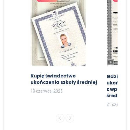
ncjat
Kupię świadectwo
Gdzie ku
ukończenia szkoły średniej
ukończeni
z wpisem
10 czerwca, 2025
średnie 
21 czerwca,