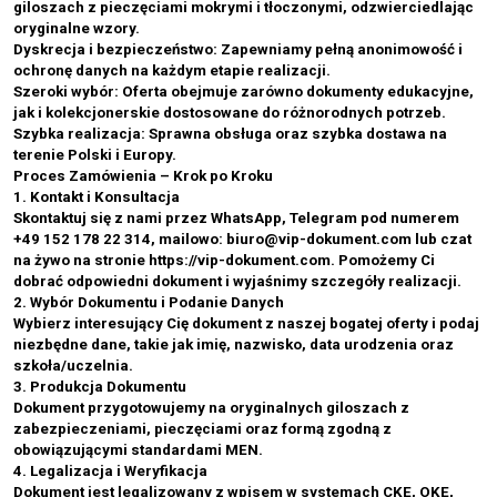
giloszach z pieczęciami mokrymi i tłoczonymi, odzwierciedlając
oryginalne wzory.
Dyskrecja i bezpieczeństwo: Zapewniamy pełną anonimowość i
ochronę danych na każdym etapie realizacji.
Szeroki wybór: Oferta obejmuje zarówno dokumenty edukacyjne,
jak i kolekcjonerskie dostosowane do różnorodnych potrzeb.
Szybka realizacja: Sprawna obsługa oraz szybka dostawa na
terenie Polski i Europy.
Proces Zamówienia – Krok po Kroku
1. Kontakt i Konsultacja
Skontaktuj się z nami przez WhatsApp, Telegram pod numerem
+49 152 178 22 314, mailowo: biuro@vip-dokument.com lub czat
na żywo na stronie https://vip-dokument.com. Pomożemy Ci
dobrać odpowiedni dokument i wyjaśnimy szczegóły realizacji.
2. Wybór Dokumentu i Podanie Danych
Wybierz interesujący Cię dokument z naszej bogatej oferty i podaj
niezbędne dane, takie jak imię, nazwisko, data urodzenia oraz
szkoła/uczelnia.
3. Produkcja Dokumentu
Dokument przygotowujemy na oryginalnych giloszach z
zabezpieczeniami, pieczęciami oraz formą zgodną z
obowiązującymi standardami MEN.
4. Legalizacja i Weryfikacja
Dokument jest legalizowany z wpisem w systemach CKE, OKE,