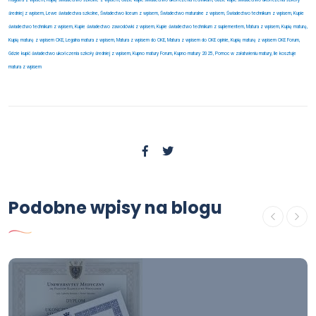
magistra z wpisem, Kupię świadectwo szkolne z wpisem, Gdzie kupić świadectwo ukończenia technikum, Gdzie kupić świadectwo ukończenia szkoły
średniej z wpisem, Lewe świadectwa szkolne, Świadectwo liceum z wpisem, Świadectwo maturalne z wpisem, Świadectwo technikum z wpisem, Kupie
świadectwo technikum z wpisem, Kupie świadectwo zawodówki z wpisem, Kupie świadectwo technikum z suplementem, Matura z wpisem, Kupię maturę,
Kupię maturę z wpisem CKE, Legalna matura z wpisem, Matura z wpisem do CKE, Matura z wpisem do CKE opinie, Kupię maturę z wpisem CKE Forum,
Gdzie kupić świadectwo ukończenia szkoły średniej z wpisem, Kupno matury Forum, Kupno matury 2025, Pomoc w załatwieniu matury, Ile kosztuje
matura z wpisem
Podobne wpisy na blogu