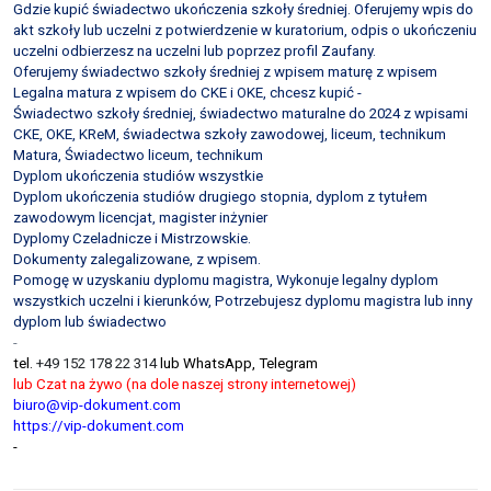
Gdzie kupić świadectwo ukończenia szkoły średniej. Oferujemy wpis do
akt szkoły lub uczelni z potwierdzenie w kuratorium, odpis o ukończeniu
uczelni odbierzesz na uczelni lub poprzez profil Zaufany.
Oferujemy świadectwo szkoły średniej z wpisem maturę z wpisem
Legalna matura z wpisem do CKE i OKE, chcesz kupić -
Świadectwo szkoły średniej, świadectwo maturalne do 2024 z wpisami
CKE, OKE, KReM, świadectwa szkoły zawodowej, liceum, technikum
Matura, Świadectwo liceum, technikum
Dyplom ukończenia studiów wszystkie
Dyplom ukończenia studiów drugiego stopnia, dyplom z tytułem
zawodowym licencjat, magister inżynier
Dyplomy Czeladnicze i Mistrzowskie.
Dokumenty zalegalizowane, z wpisem.
Pomogę w uzyskaniu dyplomu magistra, Wykonuje legalny dyplom
wszystkich uczelni i kierunków, Potrzebujesz dyplomu magistra lub inny
dyplom lub świadectwo
-
tel.
+49 152 178 22 314
lub WhatsApp, Telegram
lub Czat na żywo (na dole naszej strony internetowej)
biuro@vip-dokument.com
https://vip-dokument.com
-