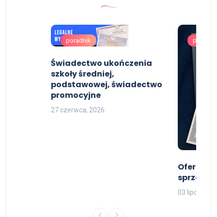
poradnik
poradni
ctwo
Świadectwo ukończenia
szkoły średniej,
podstawowej, świadectwo
promocyjne
27 czerwca, 2026
Oferuje P
sprzedan
03 lipca, 202