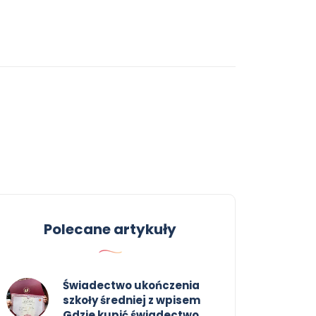
Polecane artykuły
Świadectwo ukończenia
szkoły średniej z wpisem
Gdzie kupić świadectwo