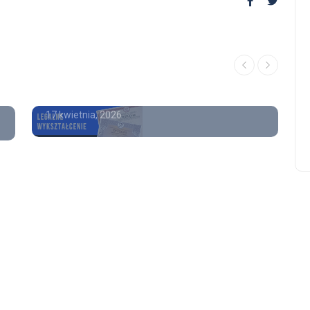
poradnik
Gdzie kupić świadectwo
Poradnik
ukończenia szkoły średniej 
wpisem
Kup maturę z wpisem CKE
08 stycznia, 2026
17 kwietnia, 2026