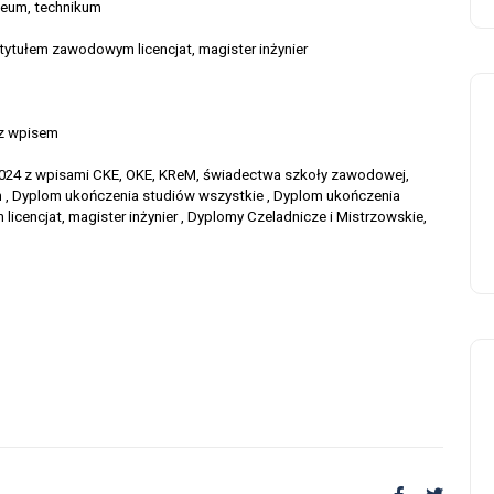
ceum, technikum
tytułem zawodowym licencjat, magister inżynier
 z wpisem
2024 z wpisami CKE, OKE, KReM, świadectwa szkoły zawodowej,
m , Dyplom ukończenia studiów wszystkie , Dyplom ukończenia
cencjat, magister inżynier , Dyplomy Czeladnicze i Mistrzowskie,