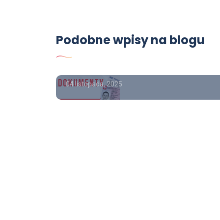
Poradnik
Podobne wpisy na blogu
ie,
Dyplom ukończenia
studiów licencjackich.
04 listopada, 2025