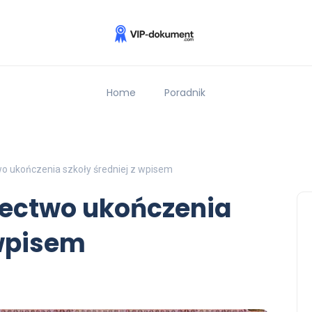
Home
Poradnik
wo ukończenia szkoły średniej z wpisem
dectwo ukończenia
 wpisem