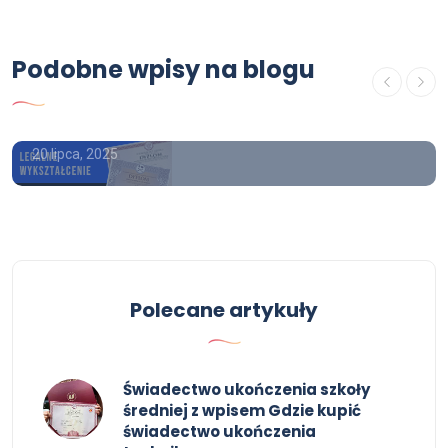
Świadectwo ukończenia liceum,
technikum - Dyplom magisterski,
Podobne wpisy na blogu
inżynierski, licencjacki
Certyfikaty
20 lipca, 2025
Polecane artykuły
Świadectwo ukończenia szkoły
średniej z wpisem Gdzie kupić
świadectwo ukończenia