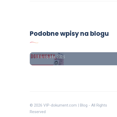
Poradnik
Jak zdobyć wykształcenie
średnie po zawodówce,
Liceum w rok cena, Jak
Podobne wpisy na blogu
plom
kupić wykształcenie
pię.
średnie.
15 listopada, 2025
© 2026 VIP-dokument.com | Blog - All Rights
Reserved