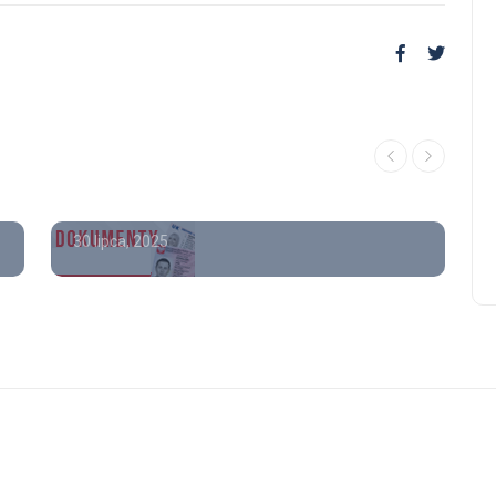
poradnik
Kupię dyplom ukończenia
studiów Gdzie kupić
Poradnik
świadectwo ukończenia
Ile kosztuje dyplom
szkoły średniej z wpisem
magistra
30 lipca, 2026
30 lipca, 2025