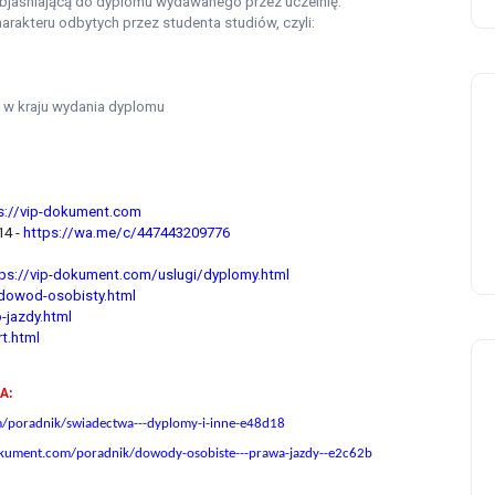
jaśniającą do dyplomu wydawanego przez uczelnię.
arakteru odbytych przez studenta studiów, czyli:
 w kraju wydania dyplomu
s://vip-dokument.com
4 -
https://wa.me/c/447443209776
tps://vip-dokument.com/uslugi/dyplomy.html
/dowod-osobisty.html
-jazdy.html
t.html
A:
m/poradnik/swiadectwa---dyplomy-i-inne-e48d18
dokument.com/poradnik/dowody-osobiste---prawa-jazdy--e2c62b