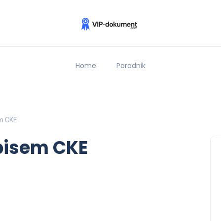
Home
Poradnik
m CKE
pisem CKE