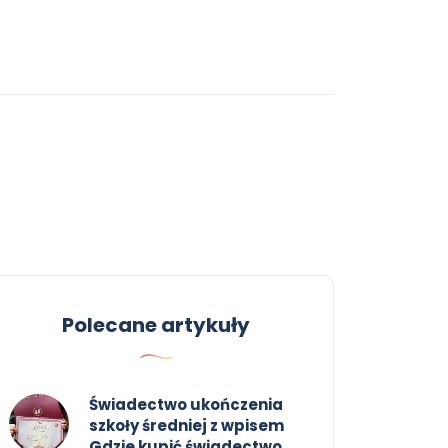
Polecane artykuły
Świadectwo ukończenia
szkoły średniej z wpisem
Gdzie kupić świadectwo