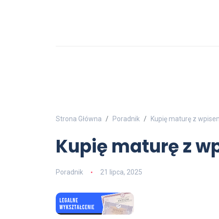
Strona Główna
Poradnik
Kupię maturę z wpise
Kupię maturę z w
Poradnik
21 lipca, 2025