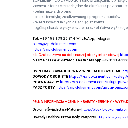
SUPLEMENT DO DYPLOMU Stanowi załącznik lub notę ob
Zawiera informacje niezbędne do określenia poziomu i ch
- pełną nazwa dyplomu
- charakterystykę zrealizowanego programu studiów
- rejestr indywidualnych osiągnięć studenta
- ogólną charakterystykę systemu szkolnictwa wyższego
Tel.
+49 152 178 22 314
WhatsApp, Telegram
biuro@vip-dokument.com
https://vip-dokument.com
lub Czat na żywo na dole naszej strony internetowej
http
Nasze pracę w Katalogu na WhatsApp
+49 1521782231
DYPLOMY I SWIADECTWA Z WPISEM DO SYSTEMU
ht
DOWODY OSOBISTE
https://vip-dokument.com/uslugi
PRAWA JAZDY
https://vip-dokument.com/uslugi/prawo
PASZPORTY
https://vip-dokument.com/uslugi/paszpor
PEŁNA INFORMACJA – CENNIK – RABATY - TERMINY – WYSYŁK
Dyplomy-Świadectwa-Matura
-
https://blog.vip-dokument.co
Dowody Osobiste-Prawa Jazdy-Paszportu
-
https://blog.vip-