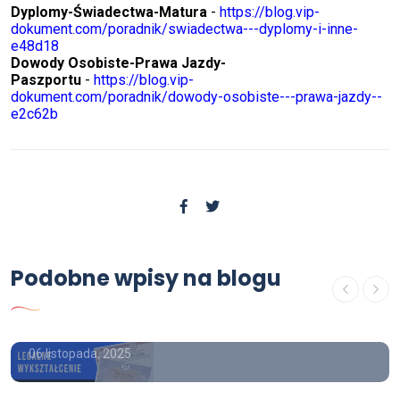
Dyplomy-Świadectwa-Matura
-
https://blog.vip-
dokument.com/poradnik/swiadectwa---dyplomy-i-inne-
e48d18
Dowody Osobiste-Prawa Jazdy-
Paszportu
-
https://blog.vip-
dokument.com/poradnik/dowody-osobiste---prawa-jazdy--
e2c62b
Poradnik
Oferuje paszporty z wpisem, kupie
Podobne wpisy na blogu
paszport , Gdzie kupić paszport,
kupie paszport.
06 listopada, 2025