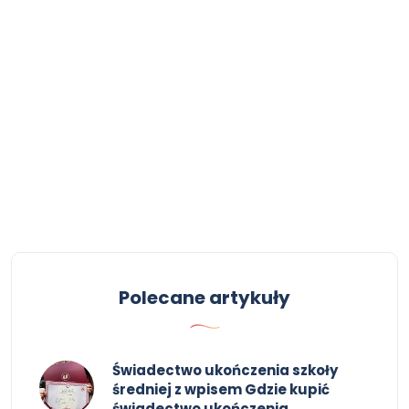
Polecane artykuły
Świadectwo ukończenia szkoły
średniej z wpisem Gdzie kupić
świadectwo ukończenia