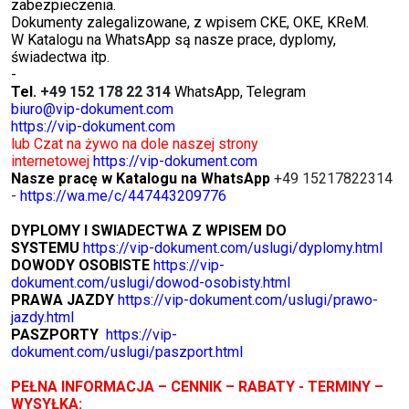
zabezpieczenia.
Dokumenty zalegalizowane, z wpisem CKE, OKE, KReM.
W Katalogu na WhatsApp są nasze prace, dyplomy,
świadectwa itp.
-
Tel.
+49 152 178 22 314
WhatsApp, Telegram
biuro@vip-dokument.com
https://vip-dokument.com
lub Czat na żywo na dole naszej strony
internetowej
https://vip-dokument.com
Nasze pracę w Katalogu na WhatsApp
+49 15217822314
-
https://wa.me/c/447443209776
DYPLOMY I SWIADECTWA Z WPISEM DO
SYSTEMU
https://vip-dokument.com/uslugi/dyplomy.html
DOWODY OSOBISTE
https://vip-
dokument.com/uslugi/dowod-osobisty.html
PRAWA JAZDY
https://vip-dokument.com/uslugi/prawo-
jazdy.html
PASZPORTY
https://vip-
dokument.com/uslugi/paszport.html
PEŁNA INFORMACJA – CENNIK – RABATY - TERMINY –
WYSYŁKA: