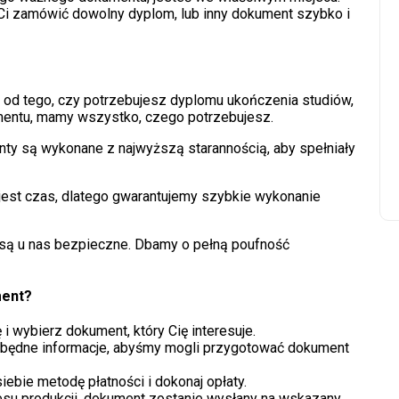
poradnik
Ci zamówić dowolny dyplom, lub inny dokument szybko i
Kupię dyplom pielęgniarki,
kupię dyplom lekarza
 od tego, czy potrzebujesz dyplomu ukończenia studiów,
26 listopada, 2025
mentu, mamy wszystko, czego potrzebujesz.
y są wykonane z najwyższą starannością, aby spełniały
est czas, dlatego gwarantujemy szybkie wykonanie
są u nas bezpieczne. Dbamy o pełną poufność
ment?
 i wybierz dokument, który Cię interesuje.
będne informacje, abyśmy mogli przygotować dokument
ebie metodę płatności i dokonaj opłaty.
su produkcji, dokument zostanie wysłany na wskazany