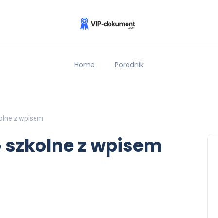
Home
Poradnik
olne z wpisem
 szkolne z wpisem