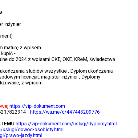
ia
r inżynier
ement)
em maturę z wpisem
kupić -
ralne do 2024 z wpisami CKE, OKE, KReM, świadectwa
 ukończenia studiów wszystkie , Dyplom ukończenia
odowym licencjat, magister inżynier , Dyplomy
lizowane, z wpisem.
towej
https://vip-dokument.com
5217822314 -
https://wa.me/c/447443209776
STEMU
https://vip-dokument.com/uslugi/dyplomy.html
m/uslugi/dowod-osobisty.html
gi/prawo-jazdy.html