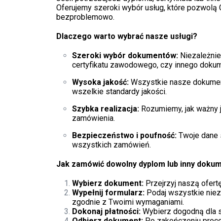
Oferujemy szeroki wybór usług, które pozwolą 
bezproblemowo.
Dlaczego warto wybrać nasze usługi?
Szeroki wybór dokumentów:
Niezależnie
certyfikatu zawodowego, czy innego doku
Wysoka jakość:
Wszystkie nasze dokument
wszelkie standardy jakości.
Szybka realizacja:
Rozumiemy, jak ważny j
zamówienia.
Bezpieczeństwo i poufność:
Twoje dane 
wszystkich zamówień.
Jak zamówić dowolny dyplom lub inny doku
Wybierz dokument:
Przejrzyj naszą ofertę
Wypełnij formularz:
Podaj wszystkie niez
zgodnie z Twoimi wymaganiami.
Dokonaj płatności:
Wybierz dogodną dla si
Odbierz dokument:
Po zakończeniu proce