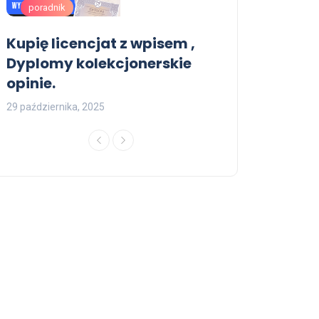
poradnik
poradnik
Kupię licencjat z wpisem ,
Świadectwo u
Dyplomy kolekcjonerskie
szkoły średni
opinie.
13 lipca, 2025
29 października, 2025