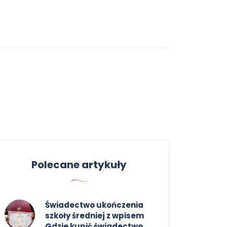
Polecane artykuły
Świadectwo ukończenia
szkoły średniej z wpisem
Gdzie kupić świadectwo