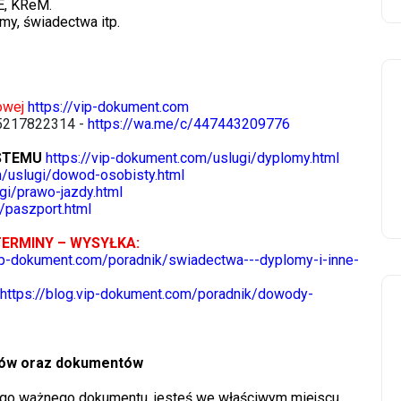
E, KReM.
my, świadectwa itp.
towej
https://vip-dokument.com
5217822314 -
https://wa.me/c/447443209776
STEMU
https://vip-dokument.com/uslugi/dyplomy.html
m/uslugi/dowod-osobisty.html
gi/prawo-jazdy.html
/paszport.html
TERMINY – WYSYŁKA:
vip-dokument.com/poradnik/swiadectwa---dyplomy-i-inne-
https://blog.vip-dokument.com/poradnik/dowody-
omów oraz dokumentów
nnego ważnego dokumentu, jesteś we właściwym miejscu.