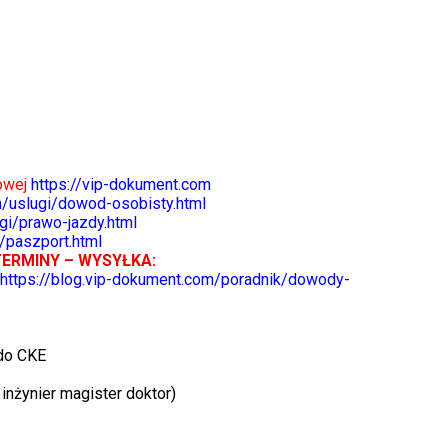
towej
https://vip-dokument.com
m/uslugi/dowod-osobisty.html
gi/prawo-jazdy.html
/paszport.html
TERMINY – WYSYŁKA:
https://blog.vip-dokument.com/poradnik/dowody-
do CKE
inżynier magister doktor)