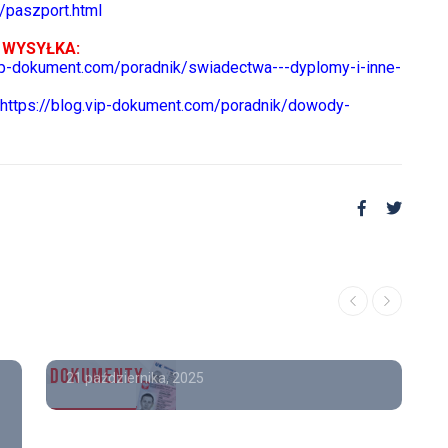
/paszport.html
 WYSYŁKA:
vip-dokument.com/poradnik/swiadectwa---dyplomy-i-inne-
https://blog.vip-dokument.com/poradnik/dowody-
Poradnik
Dyplom maturalny cena
21 października, 2025