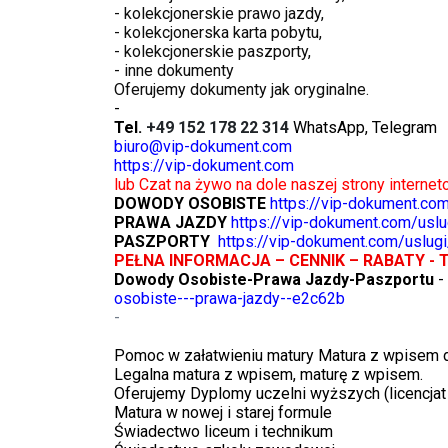
- kolekcjonerskie prawo jazdy,
- kolekcjonerska karta pobytu,
- kolekcjonerskie paszporty,
- inne dokumenty
Oferujemy dokumenty jak oryginalne.
-
Tel.
+49 152 178 22 314
WhatsApp, Telegram
biuro@vip-dokument.com
https://vip-dokument.com
lub Czat na żywo na dole naszej strony interne
DOWODY OSOBISTE
https://vip-dokument.co
PRAWA JAZDY
https://vip-dokument.com/uslu
PASZPORTY
https://vip-dokument.com/uslugi
PEŁNA INFORMACJA – CENNIK – RABATY - 
Dowody Osobiste-Prawa Jazdy-Paszportu
-
osobiste---prawa-jazdy--e2c62b
-
Pomoc w załatwieniu matury Matura z wpisem 
Legalna matura z wpisem, maturę z wpisem.
Oferujemy Dyplomy uczelni wyższych (licencjat 
Matura w nowej i starej formule
Świadectwo liceum i technikum