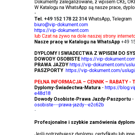
Dokumenty zalegalizowane, z wpisem CKE, OK
W Katalogu na WhatsApp są nasze prace, dyplo
-
Tel.
+49 152 178 22 314
WhatsApp, Telegram
biuro@vip-dokument.com
https://vip-dokument.com
lub Czat na żywo na dole naszej strony interne
Nasze pracę w Katalogu na WhatsApp
+49 1
DYPLOMY I SWIADECTWA Z WPISEM DO SY
DOWODY OSOBISTE
https://vip-dokument.co
PRAWA JAZDY
https://vip-dokument.com/uslu
PASZPORTY
https://vip-dokument.com/uslugi
PEŁNA INFORMACJA – CENNIK – RABATY - 
Dyplomy-Świadectwa-Matura
-
https://blog.
e48d18
Dowody Osobiste-Prawa Jazdy-Paszportu
-
osobiste---prawa-jazdy--e2c62b
-
Profesjonalne i szybkie zamówienia dypl
Jeśli potrzebujesz dyplomu, certyfikatu lub i