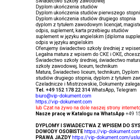
Świadectwo szkoły zawodowej
Dyplom ukończenia studiów
Dyplom ukończenia studiów pierwszego stopn
Dyplom ukończenia studiów drugiego stopnia
dyplom z tytułem zawodowym licencjat, magiste
odpis, suplement, karta przebiegu studiów
suplement w języku angielskim (diploma suppl
odpis w języku angielskim
Oferujemy świadectwo szkoły średniej z wpis
Legalna matura z wpisem do CKE i OKE, chcesz 
Świadectwo szkoły średniej, świadectwo matu
szkoły zawodowej, liceum, technikum
Matura, Świadectwo liceum, technikum, Dyplom
studiów drugiego stopnia, dyplom z tytułem zaw
Czeladnicze i Mistrzowskie, Dokumenty zalega
Tel.
+49 152 178 22 314
WhatsApp, Telegram
biuro@vip-dokument.com
https://vip-dokument.com
lub Czat na żywo na dole naszej strony interne
Nasze pracę w Katalogu na WhatsApp
+49 1
DYPLOMY I SWIADECTWA Z WPISEM DO SY
DOWODY OSOBISTE
https://vip-dokument.co
PRAWA JAZDY
https://vip-dokument.com/uslu