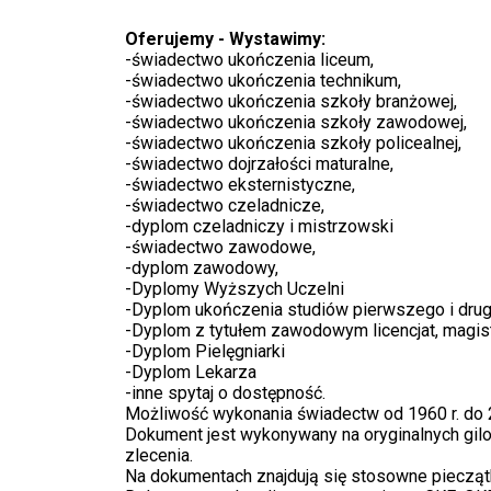
Oferujemy - Wystawimy:
-świadectwo ukończenia liceum,
-świadectwo ukończenia technikum,
-świadectwo ukończenia szkoły branżowej,
-świadectwo ukończenia szkoły zawodowej,
-świadectwo ukończenia szkoły policealnej,
-świadectwo dojrzałości maturalne,
-świadectwo eksternistyczne,
-świadectwo czeladnicze,
-dyplom czeladniczy i mistrzowski
-świadectwo zawodowe,
-dyplom zawodowy,
-Dyplomy Wyższych Uczelni
-Dyplom ukończenia studiów pierwszego i drug
-Dyplom z tytułem zawodowym licencjat, magist
-Dyplom Pielęgniarki
-Dyplom Lekarza
-inne spytaj o dostępność.
Możliwość wykonania świadectw od 1960 r. do 2
Dokument jest wykonywany na oryginalnych gil
zlecenia.
Na dokumentach znajdują się stosowne pieczątk