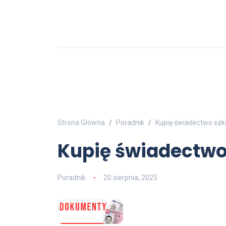
Strona Główna
Poradnik
Kupię świadectwo szk
Kupię świadectwo
Poradnik
20 sierpnia, 2025