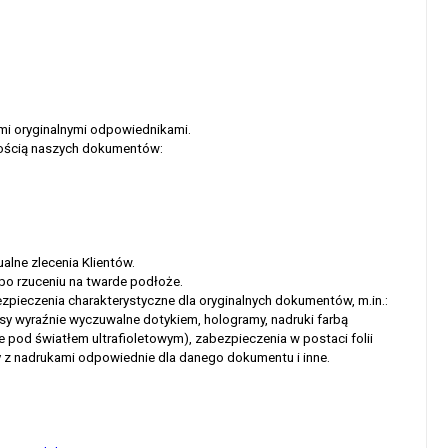
mi oryginalnymi odpowiednikami.
kością naszych dokumentów:
alne zlecenia Klientów.
 po rzuceniu na twarde podłoże.
pieczenia charakterystyczne dla oryginalnych dokumentów, m.in.:
pisy wyraźnie wyczuwalne dotykiem, hologramy, nadruki farbą
 pod światłem ultrafioletowym), zabezpieczenia w postaci folii
ty z nadrukami odpowiednie dla danego dokumentu i inne.