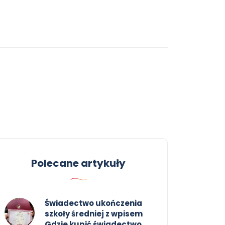
Polecane artykuły
Świadectwo ukończenia
szkoły średniej z wpisem
Gdzie kupić świadectwo