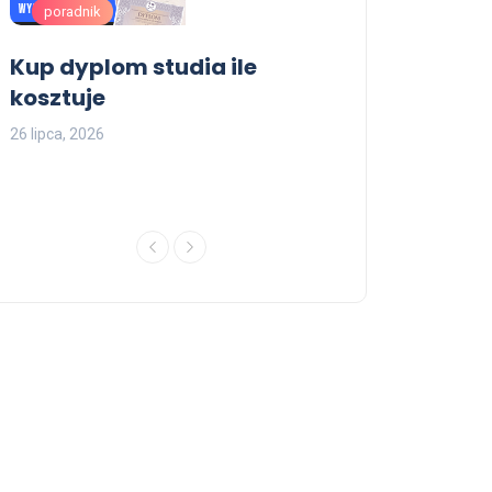
poradnik
poradnik
Kup dyplom studia ile
Kup dyplom s
kosztuje
17 maja, 2026
26 lipca, 2026