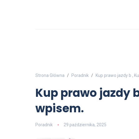
Strona Główna
Poradnik
Kup prawo jazdy b , K
Kup prawo jazdy b
wpisem.
Poradnik
29 października, 2025