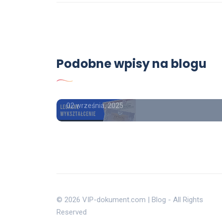
Poradnik
Dyplom ukończenia
studiów licencjackich Kupię
Podobne wpisy na blogu
Dyplom ukończenia
zenia
studiów magisterskich
turę
02 września, 2025
© 2026 VIP-dokument.com | Blog - All Rights
Reserved