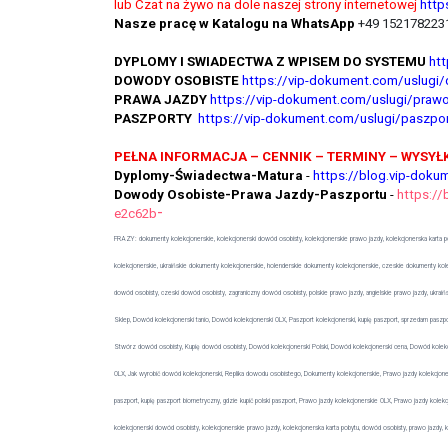
lub Czat na żywo na dole naszej strony internetowej
http
Nasze pracę w Katalogu na WhatsApp
+49 1521782231
DYPLOMY I SWIADECTWA Z WPISEM DO SYSTEMU
ht
DOWODY OSOBISTE
https://vip-dokument.com/uslugi
PRAWA JAZDY
https://vip-dokument.com/uslugi/prawo
PASZPORTY
https://vip-dokument.com/uslugi/paszpor
PEŁNA INFORMACJA – CENNIK – TERMINY – WYSYŁ
Dyplomy-Świadectwa-Matura
-
https://blog.vip-doku
Dowody Osobiste-Prawa Jazdy-Paszportu
-
https://
-
e2c62b
FRAZY: dokumenty kolekcjonerskie, kolekcjonerski dowód osobisty, kolekcjonerskie prawo jazdy, kolekcjonerska karta po
kolekcjonerskie, ukraińskie dokumenty kolekcjonerskie, holenderskie dokumenty kolekcjonerskie, czeskie dokumenty kolek
dowód osobisty, czeski dowód osobisty, zagraniczny dowód osobisty, polskie prawo jazdy, angielskie prawo jazdy, ukrai
Sklep, Dowód kolekcjonerski tanio, Dowód kolekcjonerski OLX, Paszport kolekcjonerski, kupię paszport, sprzedam paszport,
Stwórz dowód osobisty, Kupię dowód osobisty, Dowód kolekcjonerski Polski, Dowód kolekcjonerski cena, Dowód kolekcj
OLX, Jak wyrobić dowód kolekcjonerski, Replika dowodu osobistego, Dokumenty kolekcjonerskie, Prawo jazdy kolekcjonersk
paszport, kupię paszport biometryczny, gdzie kupić polski paszport, Prawo jazdy kolekcjonerskie OLX, Prawo jazdy kolekcj
kolekcjonerski dowód osobisty, kolekcjonerskie prawo jazdy, kolekcjonerska karta pobytu, dowód osobisty, prawo jazdy, k