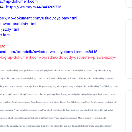
s://vip-dokument.com
4 -
https://wa.me/c/447443209776
tps://vip-dokument.com/uslugi/dyplomy.html
/dowod-osobisty.html
-jazdy.html
t.html
KA:
ment.com/poradnik/swiadectwa---dyplomy-i-inne-e48d18
blog.vip-dokument.com/poradnik/dowody-osobiste---prawa-jazdy--
bytu, dowód osobisty, prawo jazdy, karta pobytu, karta pobytu dla cudzoziemca, polskie dokumenty kolekcjonerskie, angielskie dokumenty
cjonerskie, zagraniczne dokumenty kolekcjonerskie, polski dowód osobisty, angielski dowód osobisty, ukraiński dowód osobisty, holenderski
ńskie prawo jazdy, holenderskie prawo jazdy, czeskie prawo jazdy, zagraniczne prawo jazdy, kolekcjonerski dowód osobisty, Dowód kolekcjonerski
 gdzie kupić paszport, jak kupić paszport, sprzedam paszport, kupię biometryczny paszport polski, kupię polski paszport, kupię paszport polski,
onerski tanio, Dowód kolekcjonerski Sklep, Dowód osobisty kolekcjonerski cena, Dowód kolekcjonerski Polski, Dowód osobisty kolekcjonerski
ie za granicą, Prawo jazdy kolekcjonerskie cena, Prawo jazdy kolekcjonerskie tanio, Angielskie prawo jazdy kolekcjonerskie, kupie polski
onerskie a kontrola policji, Dokumenty kolekcjonerskie legitymacja, Prawo jazdy kolekcjonerskie Allegro, dokumenty kolekcjonerskie,
arta pobytu, karta pobytu dla cudzoziemca, polskie dokumenty kolekcjonerskie, angielskie dokumenty kolekcjonerskie, ukraińskie dokumenty