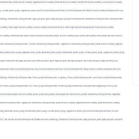
ekcjonerskie, polski dowód osobisty, angielski dowód osobisty, ukraiński dowód osobisty, holenderski dowód osobisty, czeski dowód osobisty,
poradnik
zdy, czeskie prawo jazdy, zagraniczne prawo jazd, Dowód kolekcjonerski tanio, Dowód kolekcjonerski Sklep, Dowód osobisty kolekcjonerski cena,
Świadectwo technikum z
stego, Dokumenty kolekcjonerskie, kupię paszport, gdzie kupić paszport, paszport kolekcjonerski, dokumenty kolekcjonerskie, kolekcjonerskie ,
wpisem, Suplement z
osobisty, Gdzie kupić dowód osobisty, Dowód osobisty kolekcjonerski OLX, Gdzie kupić dowód kolekcjonerski, Polski dowód osobisty
wpisem, kupie świadectwo
 osobisty, kolekcjonerskie prawo jazdy, kolekcjonerska karta pobytu, dowód osobisty, prawo jazdy, karta pobytu, karta pobytu dla cudzoziemca,
liceum z wpisem
erskie dokumenty kolekcjonerskie, czeskie dokumenty kolekcjonerskie, zagraniczne dokumenty kolekcjonerskie, polski dowód osobisty, angielski
y, polskie prawo jazdy, angielskie prawo jazdy, ukraińskie prawo jazdy, holenderskie prawo jazdy, czeskie prawo jazdy, zagraniczne prawo jazdy,
19 czerwca, 2026
ort kolekcjonerski, kupię paszport, sprzedam paszport, gdzie kupić paszport, jak kupić paszport, sprzedam paszport, kupię biometryczny
ekcjonerski Polski, Dowód kolekcjonerski cena, Dowód kolekcjonerski tanio, Dowód kolekcjonerski Sklep, Dowód osobisty kolekcjonerski cena,
bistego, Dokumenty kolekcjonerskie, Prawo jazdy kolekcjonerskie za granicą, Prawo jazdy kolekcjonerskie cena, Prawo jazdy kolekcjonerskie
zport, Prawo jazdy kolekcjonerskie OLX, Prawo jazdy kolekcjonerskie a kontrola policji, Dokumenty kolekcjonerskie legitymacja, Prawo jazdy
onerska karta pobytu, dowód osobisty, prawo jazdy, karta pobytu, karta pobytu dla cudzoziemca, polskie dokumenty kolekcjonerskie, angielskie
menty kolekcjonerskie, zagraniczne dokumenty kolekcjonerskie, polski dowód osobisty, angielski dowód osobisty, ukraiński dowód osobisty,
jazdy, ukraińskie prawo jazdy, holenderskie prawo jazdy, czeskie prawo jazdy, zagraniczne prawo jazd, Dowód kolekcjonerski tanio, Dowód
OLX, Jak wyrobić dowód kolekcjonerski, Replika dowodu osobistego, Dokumenty kolekcjonerskie, kupię paszport, gdzie kupić paszport, paszport