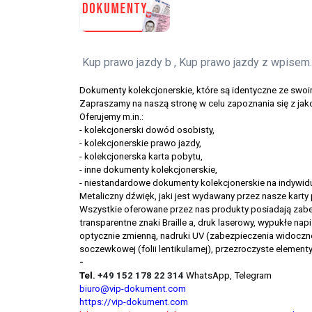
Kup prawo jazdy b , Kup prawo jazdy z wpisem.
Dokumenty kolekcjonerskie, które są identyczne ze swoi
Zapraszamy na naszą stronę w celu zapoznania się z ja
Oferujemy m.in.:
- kolekcjonerski dowód osobisty,
- kolekcjonerskie prawo jazdy,
- kolekcjonerska karta pobytu,
- inne dokumenty kolekcjonerskie,
- niestandardowe dokumenty kolekcjonerskie na indywidu
Metaliczny dźwięk, jaki jest wydawany przez nasze karty
Wszystkie oferowane przez nas produkty posiadają zabez
transparentne znaki Braille a, druk laserowy, wypukłe na
optycznie zmienną, nadruki UV (zabezpieczenia widoczne
soczewkowej (folii lentikularnej), przezroczyste elemen
-
Tel.
+49 152 178 22 314
WhatsApp, Telegram
biuro@vip-dokument.com
https://vip-dokument.com