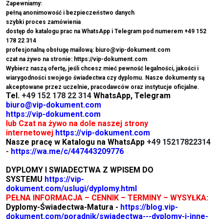
Zapewniamy:
pełną anonimowość i bezpieczeństwo danych
szybki proces zamówienia
dostęp do katalogu prac na WhatsApp i Telegram pod numerem +49 152
178 22 314
profesjonalną obsługę mailową: biuro@vip-dokument.com
czat na żywo na stronie: https://vip-dokument.com
Wybierz naszą ofertę, jeśli chcesz mieć pewność legalności, jakości i
wiarygodności swojego świadectwa czy dyplomu. Nasze dokumenty są
akceptowane przez uczelnie, pracodawców oraz instytucje oficjalne.
Tel.
+49 152 178 22 314
WhatsApp, Telegram
biuro@vip-dokument.com
https://vip-dokument.com
lub Czat na żywo na dole naszej strony
internetowej
https://vip-dokument.com
Nasze pracę w Katalogu na WhatsApp
+49 15217822314
-
https://wa.me/c/447443209776
DYPLOMY I SWIADECTWA Z WPISEM DO
SYSTEMU
https://vip-
dokument.com/uslugi/dyplomy.html
PEŁNA INFORMACJA – CENNIK – TERMINY – WYSYŁKA:
Dyplomy-Świadectwa-Matura -
https://blog.vip-
dokument.com/poradnik/swiadectwa---dyplomy-i-inne-