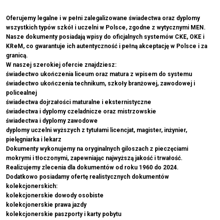
Oferujemy legalne i w pełni zalegalizowane świadectwa oraz dyplomy
wszystkich typów szkół i uczelni w Polsce, zgodne z wytycznymi MEN.
Nasze dokumenty posiadają wpisy do oficjalnych systemów CKE, OKE i
KReM, co gwarantuje ich autentyczność i pełną akceptację w Polsce i za
granicą.
W naszej szerokiej ofercie znajdziesz:
świadectwo ukończenia liceum oraz matura z wpisem do systemu
świadectwo ukończenia technikum, szkoły branżowej, zawodowej i
policealnej
świadectwa dojrzałości maturalne i eksternistyczne
świadectwa i dyplomy czeladnicze oraz mistrzowskie
świadectwa i dyplomy zawodowe
dyplomy uczelni wyższych z tytułami licencjat, magister, inżynier,
pielęgniarka i lekarz
Dokumenty wykonujemy na oryginalnych giloszach z pieczęciami
mokrymi i tłoczonymi, zapewniając najwyższą jakość i trwałość.
Realizujemy zlecenia dla dokumentów od roku 1960 do 2024.
Dodatkowo posiadamy ofertę realistycznych dokumentów
kolekcjonerskich:
kolekcjonerskie dowody osobiste
kolekcjonerskie prawa jazdy
kolekcjonerskie paszporty i karty pobytu