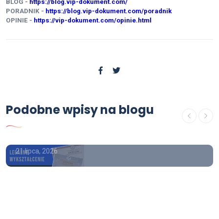
BLOG -
https://blog.vip-dokument.com/
PORADNIK -
https://blog.vip-dokument.com/poradnik
OPINIE -
https://vip-dokument.com/opinie.html
Podobne wpisy na blogu
Poradnik
kup dyplom bez egzaminu
21 lipca, 2026