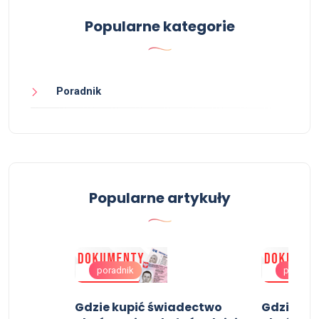
Popularne kategorie
Poradnik
Popularne artykuły
poradnik
poradni
Gdzie kupić świadectwo
Gdzie ku