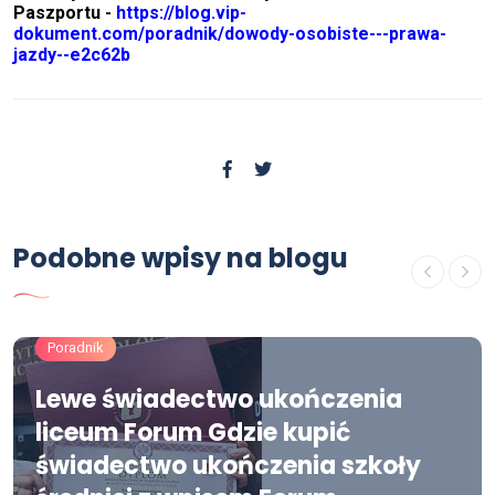
Paszportu -
https://blog.vip-
dokument.com/poradnik/dowody-osobiste---prawa-
jazdy--e2c62b
Podobne wpisy na blogu
Poradnik
Lewe świadectwo ukończenia
liceum Forum Gdzie kupić
świadectwo ukończenia szkoły