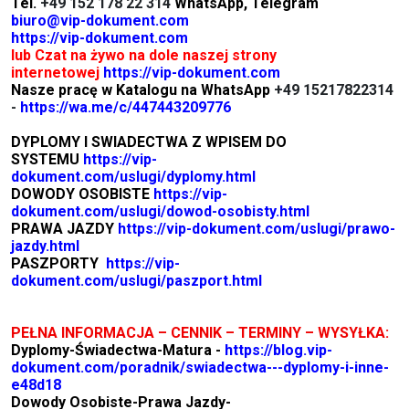
Tel.
+49 152 178 22 314
WhatsApp, Telegram
biuro@vip-dokument.com
https://vip-dokument.com
lub Czat na żywo na dole naszej strony
internetowej
https://vip-dokument.com
Nasze pracę w Katalogu na WhatsApp
+49 15217822314
-
https://wa.me/c/447443209776
DYPLOMY I SWIADECTWA Z WPISEM DO
SYSTEMU
https://vip-
dokument.com/uslugi/dyplomy.html
DOWODY OSOBISTE
https://vip-
dokument.com/uslugi/dowod-osobisty.html
PRAWA JAZDY
https://vip-dokument.com/uslugi/prawo-
jazdy.html
PASZPORTY
https://vip-
dokument.com/uslugi/paszport.html
PEŁNA INFORMACJA – CENNIK – TERMINY – WYSYŁKA:
Dyplomy-Świadectwa-Matura -
https://blog.vip-
dokument.com/poradnik/swiadectwa---dyplomy-i-inne-
e48d18
Dowody Osobiste-Prawa Jazdy-