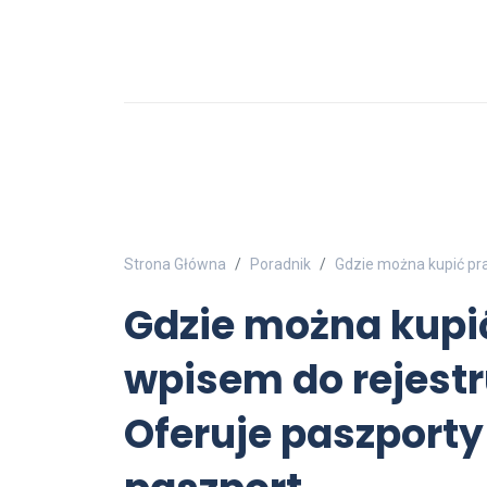
Strona Główna
Poradnik
Gdzie można kupić pra
Gdzie można kupić
wpisem do rejestr
Oferuje paszporty