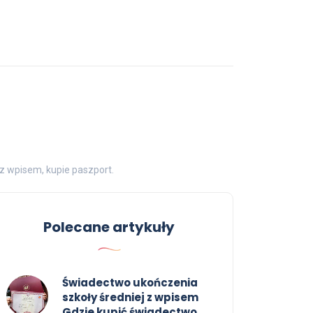
z wpisem, kupie paszport.
Polecane artykuły
Świadectwo ukończenia
szkoły średniej z wpisem
Gdzie kupić świadectwo