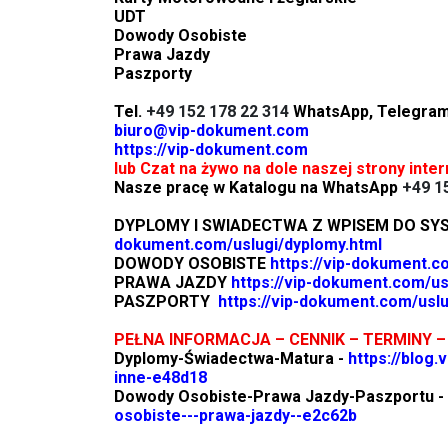
UDT
Dowody Osobiste
Prawa Jazdy
Paszporty
Tel.
+49 152 178 22 314
WhatsApp, Telegra
biuro@vip-dokument.com
https://vip-dokument.com
lub Czat na żywo na dole naszej strony inte
Nasze pracę w Katalogu na WhatsApp
+49 1
DYPLOMY I SWIADECTWA Z WPISEM DO S
dokument.com/uslugi/dyplomy.html
DOWODY OSOBISTE
https://vip-dokument.c
PRAWA JAZDY
https://vip-dokument.com/us
PASZPORTY
https://vip-dokument.com/uslu
PEŁNA INFORMACJA – CENNIK – TERMINY –
Dyplomy-Świadectwa-Matura -
https://blog
inne-e48d18
Dowody Osobiste-Prawa Jazdy-Paszportu -
osobiste---prawa-jazdy--e2c62b