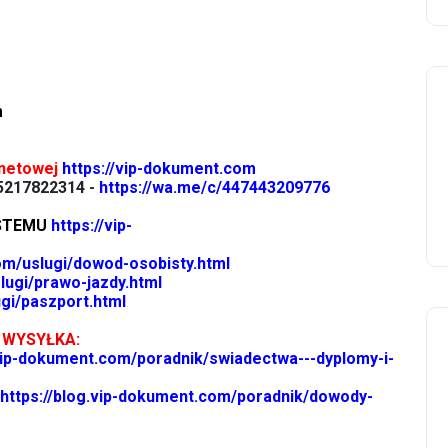
m
rnetowej
https://vip-dokument.com
5217822314 -
https://wa.me/c/447443209776
YSTEMU
https://vip-
om/uslugi/dowod-osobisty.html
lugi/prawo-jazdy.html
gi/paszport.html
 WYSYŁKA:
.vip-dokument.com/poradnik/swiadectwa---dyplomy-i-
https://blog.vip-dokument.com/poradnik/dowody-