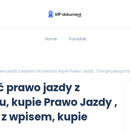
Home
Poradnik
wo jazdy z wpisem do rejestru, kupie Prawo Jazdy , Oferuje paszporty 
 prawo jazdy z
u, kupie Prawo Jazdy ,
 z wpisem, kupie