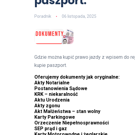
paszport.
Poradnik
06 listopada, 2025
Gdzie można kupić prawo jazdy z wpisem do rej
kupie paszport.
Oferujemy dokumenty jak oryginalne:
Akty Notarialne
Postanowienia Sądowe
KRK – niekaralność
Aktu Urodzenia
Akty zgonu
Akt Małżeństwa – stan wolny
Karty Parkingowe
Orzeczenie Niepełnosprawności
SEP prąd i gaz
Karty Motorowodne i żeglarskie