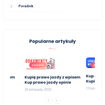
Poradnik
Popularne artykuły
poradnik
poradni
Kup dypl
 wpisem
Kupię prawo jazdy z wpisem
Kupię dy
Kup prawo jazdy opinie
13 lutego, 2
20 listopada, 2025