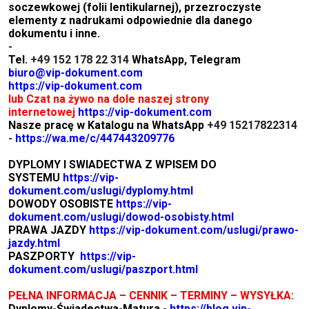
soczewkowej (folii lentikularnej), przezroczyste
elementy z nadrukami odpowiednie dla danego
dokumentu i inne.
-
Tel.
+49 152 178 22 314
WhatsApp, Telegram
biuro@vip-dokument.com
https://vip-dokument.com
lub Czat na żywo na dole naszej strony
internetowej
https://vip-dokument.com
Nasze pracę w Katalogu na WhatsApp
+49 15217822314
-
https://wa.me/c/447443209776
DYPLOMY I SWIADECTWA Z WPISEM DO
SYSTEMU
https://vip-
dokument.com/uslugi/dyplomy.html
DOWODY OSOBISTE
https://vip-
dokument.com/uslugi/dowod-osobisty.html
PRAWA JAZDY
https://vip-dokument.com/uslugi/prawo-
jazdy.html
PASZPORTY
https://vip-
dokument.com/uslugi/paszport.html
PEŁNA INFORMACJA – CENNIK – TERMINY – WYSYŁKA:
Dyplomy-Świadectwa-Matura -
https://blog.vip-