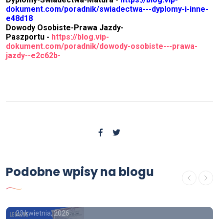
dokument.com/poradnik/swiadectwa---dyplomy-i-inne-
e48d18
Dowody Osobiste-Prawa Jazdy-
Paszportu -
https://blog.vip-
dokument.com/poradnik/dowody-osobiste---prawa-
jazdy--e2c62b
-
Podobne wpisy na blogu
Poradnik
Kup dyplom Kraków
23 kwietnia, 2026