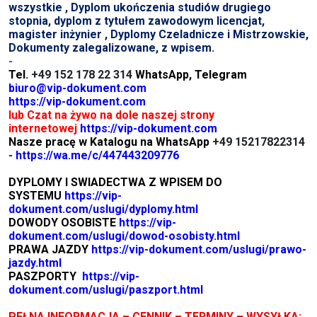
wszystkie , Dyplom ukończenia studiów drugiego
stopnia, dyplom z tytułem zawodowym licencjat,
magister inżynier , Dyplomy Czeladnicze i Mistrzowskie,
Dokumenty zalegalizowane, z wpisem.
-
Tel.
+49 152 178 22 314
WhatsApp, Telegram
biuro@vip-dokument.com
https://vip-dokument.com
lub Czat na żywo na dole naszej strony
internetowej
https://vip-dokument.com
Nasze pracę w Katalogu na WhatsApp
+49 15217822314
-
https://wa.me/c/447443209776
DYPLOMY I SWIADECTWA Z WPISEM DO
SYSTEMU
https://vip-
dokument.com/uslugi/dyplomy.html
DOWODY OSOBISTE
https://vip-
dokument.com/uslugi/dowod-osobisty.html
PRAWA JAZDY
https://vip-dokument.com/uslugi/prawo-
jazdy.html
PASZPORTY
https://vip-
dokument.com/uslugi/paszport.html
PEŁNA INFORMACJA – CENNIK – TERMINY – WYSYŁKA: