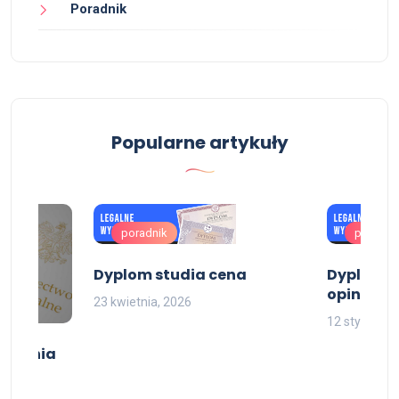
Poradnik
Popularne artykuły
poradnik
poradni
Dyplom studia cena
Dyplomy 
opinie
23 kwietnia, 2026
12 stycznia,
ńczenia