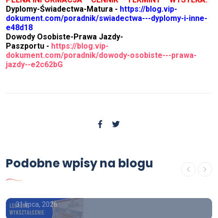
Dyplomy-Świadectwa-Matura -
https://blog.vip-
dokument.com/poradnik/swiadectwa---dyplomy-i-inne-
e48d18
Dowody Osobiste-Prawa Jazdy-
Paszportu -
https://blog.vip-
dokument.com/poradnik/dowody-osobiste---prawa-
jazdy--e2c62b
G
Poradnik
Lewe świadectwo ukończenia
Podobne wpisy na blogu
liceum Kupię świadectwo
ukończenia szkoły średniej
31 lipca, 2026