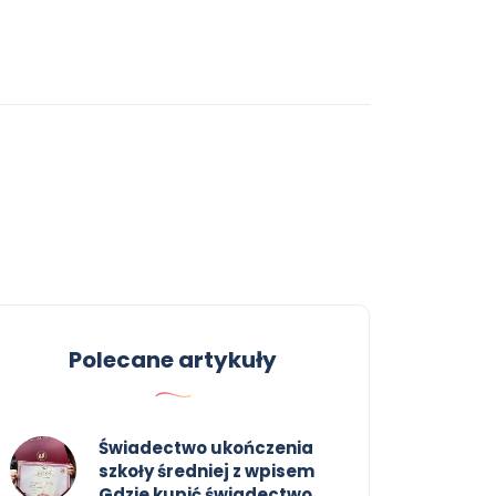
Polecane artykuły
Świadectwo ukończenia
szkoły średniej z wpisem
Gdzie kupić świadectwo