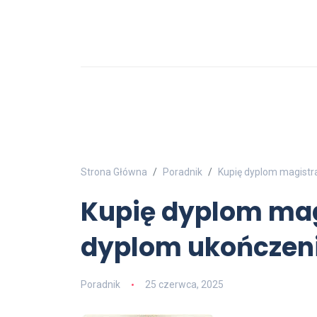
Strona Główna
Poradnik
Kupię dyplom magistr
Kupię dyplom mag
dyplom ukończen
Poradnik
25 czerwca, 2025