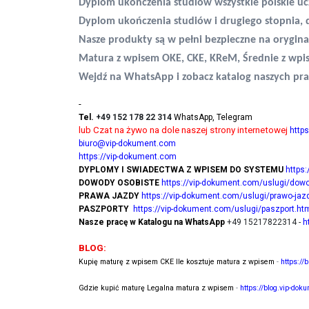
Dyplom ukończenia studiów wszystkie polskie uc
Dyplom ukończenia studiów i drugiego stopnia, 
Nasze produkty są w pełni bezpieczne na orygina
Matura z wpisem OKE, CKE, KReM, Średnie z wpi
Wejdź na WhatsApp i zobacz katalog naszych pra
-
Tel.
+49 152 178 22 314
WhatsApp, Telegram
lub Czat na żywo na dole naszej strony internetowej
http
biuro@vip-dokument.com
https://vip-dokument.com
DYPLOMY I SWIADECTWA Z WPISEM DO SYSTEMU
https
DOWODY OSOBISTE
https://vip-dokument.com/uslugi/dowo
PRAWA JAZDY
https://vip-dokument.com/uslugi/prawo-jaz
PASZPORTY
https://vip-dokument.com/uslugi/paszport.ht
Nasze pracę w Katalogu na WhatsApp
+49 15217822314 -
h
BLOG:
Kupię maturę z wpisem CKE Ile kosztuje matura z wpisem
-
https://
Gdzie kupić maturę Legalna matura z wpisem
-
https://blog.vip-dok