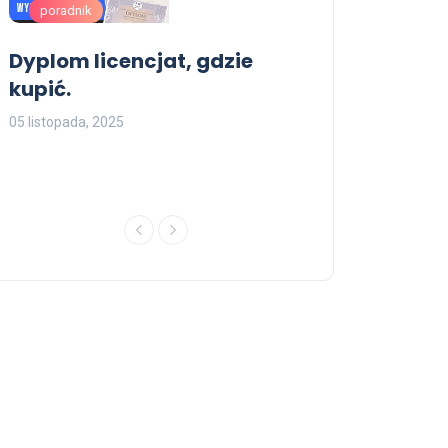
poradnik
poradnik
Dyplom licencjat, gdzie
w
Sprzedam pra
kupić.
wpisem , Gdzi
prawo jazdy 
05 listopada, 2025
rejestru.
06 listopada, 2025