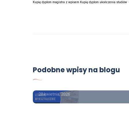
Kupię dyplom magistra z wpisem Kupię dyplom ukończenia studiów
Poradnik
Podobne wpisy na blogu
Świadectwo
kolekcjonerskie
28 kwietnia, 2026