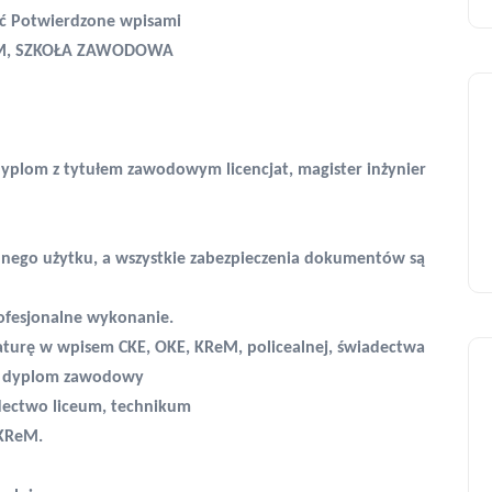
 Potwierdzone wpisami
UM, SZKOŁA ZAWODOWA
yplom z tytułem zawodowym licencjat, magister inżynier
nnego użytku, a wszystkie zabezpieczenia dokumentów są
rofesjonalne wykonanie.
aturę w wpisem CKE, OKE, KReM, policealnej, świadectwa
 i dyplom zawodowy
dectwo liceum, technikum
 KReM.