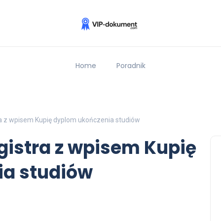
Home
Poradnik
a z wpisem Kupię dyplom ukończenia studiów
istra z wpisem Kupię
ia studiów