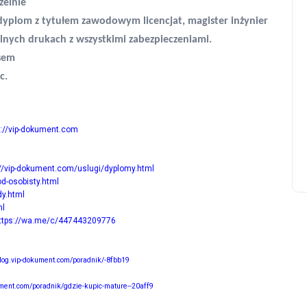
zelnie
poradnik
dyplom z tytułem zawodowym licencjat, magister inżynier
lnych drukach z wszystkimi zabezpieczeniami.
Dyplom ukończenia studió
sem
licencjackich
c.
20 października, 2025
s://vip-dokument.com
://vip-dokument.com/uslugi/dyplomy.html
d-osobisty.html
dy.html
ml
ttps://wa.me/c/447443209776
blog.vip-dokument.com/poradnik/-8fbb19
ument.com/poradnik/gdzie-kupic-mature--20aff9