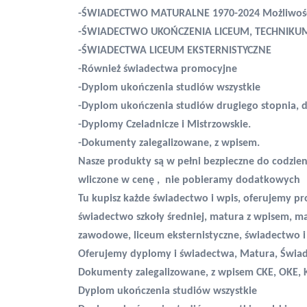
-ŚWIADECTWO MATURALNE 1970-2024 Możliwość
-ŚWIADECTWO UKOŃCZENIA LICEUM, TECHNIK
-ŚWIADECTWA LICEUM EKSTERNISTYCZNE
-Również świadectwa promocyjne
-Dyplom ukończenia studiów wszystkie
-Dyplom ukończenia studiów drugiego stopnia, d
-Dyplomy Czeladnicze i Mistrzowskie.
-Dokumenty zalegalizowane, z wpisem.
Nasze produkty są w pełni bezpieczne do codzie
wliczone w cenę ,
nie pobieramy dodatkowych
Tu kupisz każde świadectwo i wpis, oferujemy p
świadectwo szkoły średniej, matura z wpisem, m
zawodowe, liceum eksternistyczne, świadectwo
Oferujemy dyplomy i świadectwa, Matura, Świa
Dokumenty zalegalizowane, z wpisem CKE, OKE,
Dyplom ukończenia studiów wszystkie