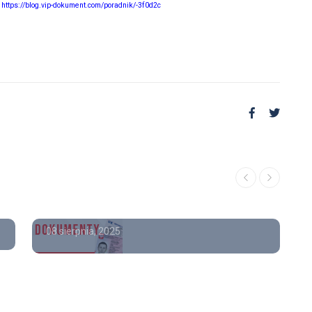
-
https://blog.vip-dokument.com/poradnik/-3f0d2c
Poradnik
Kupię dyplom licencjat
08 sierpnia, 2025