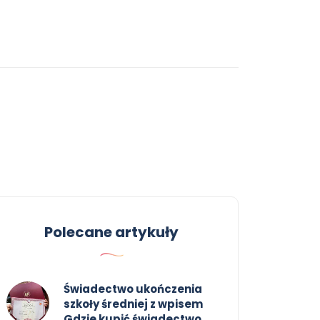
Polecane artykuły
Świadectwo ukończenia
szkoły średniej z wpisem
Gdzie kupić świadectwo