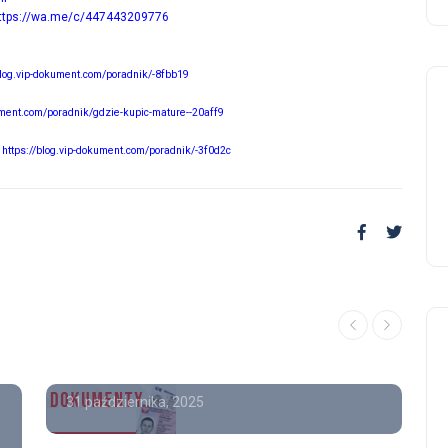
ttps://wa.me/c/447443209776
blog.vip-dokument.com/poradnik/-8fbb19
ument.com/poradnik/gdzie-kupic-mature--20aff9
-
https://blog.vip-dokument.com/poradnik/-3f0d2c
Poradnik
Kupię prawo jazdy z
wpisem , Kup prawo jazdy
opinie.
31 października, 2025