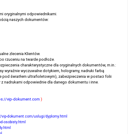
mi oryginalnymi odpowiednikami.
kością naszych dokumentów:
alne zlecenia Klientów.
 po rzuceniu na twarde podłoże.
pieczenia charakterystyczne dla oryginalnych dokumentów, m.in.:
pisy wyraźnie wyczuwalne dotykiem, hologramy, nadruki farbą
 pod światłem ultrafioletowym), zabezpieczenia w postaci folii
ty z nadrukami odpowiednie dla danego dokumentu i inne.
ps://vip-dokument.com
)
://vip-dokument.com/uslugi/dyplomy.html
d-osobisty.html
dy.html
ml