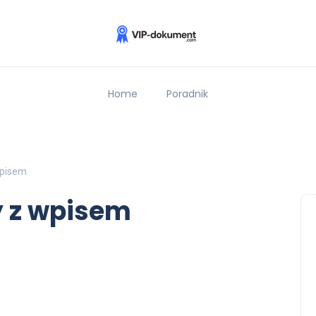
Home
Poradnik
wpisem
y z wpisem