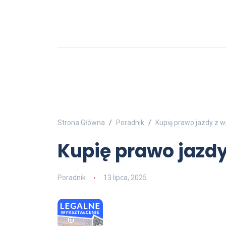
Strona Główna
Poradnik
Kupię prawo jazdy z 
Kupię prawo jazd
Poradnik
13 lipca, 2025