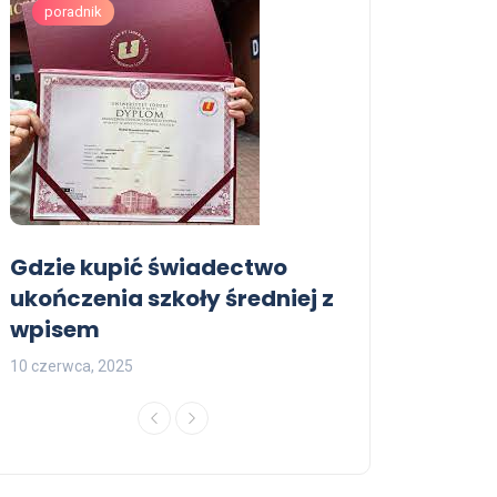
poradnik
poradnik
dyplom kolek
Poradnik
opinie
Kupno
19 lipca, 2026
05 lipca, 2
Gdzie kupić świadectwo
ukończenia szkoły średniej z
wpisem
10 czerwca, 2025