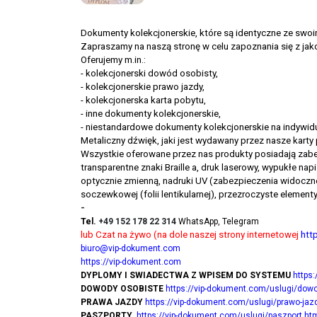
Dokumenty kolekcjonerskie, które są identyczne ze swoi
Zapraszamy na naszą stronę w celu zapoznania się z ja
Oferujemy m.in.:
- kolekcjonerski dowód osobisty,
- kolekcjonerskie prawo jazdy,
- kolekcjonerska karta pobytu,
- inne dokumenty kolekcjonerskie,
- niestandardowe dokumenty kolekcjonerskie na indywidu
Metaliczny dźwięk, jaki jest wydawany przez nasze karty
Wszystkie oferowane przez nas produkty posiadają zabez
transparentne znaki Braille a, druk laserowy, wypukłe na
optycznie zmienną, nadruki UV (zabezpieczenia widoczne
soczewkowej (folii lentikularnej), przezroczyste elemen
-
Tel.
+49 152 178 22 314
WhatsApp, Telegram
lub Czat na żywo (na dole naszej strony internetowej
htt
biuro@vip-dokument.com
https://vip-dokument.com
DYPLOMY I SWIADECTWA Z WPISEM DO SYSTEMU
https
DOWODY OSOBISTE
https://vip-dokument.com/uslugi/dowo
PRAWA JAZDY
https://vip-dokument.com/uslugi/prawo-jaz
PASZPORTY
https://vip-dokument.com/uslugi/paszport.ht