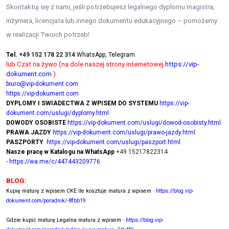
Skontaktuj się z nami, jeśli potrzebujesz legalnego dyplomu magistra,
inżyniera, licencjata lub innego dokumentu edukacyjnego – pomożemy
w realizacji Twoich potrzeb!
Tel.
+49 152 178 22 314
WhatsApp, Telegram
lub Czat na żywo (na dole naszej strony internetowej
https://vip-
dokument.com
)
biuro@vip-dokument.com
https://vip-dokument.com
DYPLOMY I SWIADECTWA Z WPISEM DO SYSTEMU
https://vip-
dokument.com/uslugi/dyplomy.html
DOWODY OSOBISTE
https://vip-dokument.com/uslugi/dowod-osobisty.html
PRAWA JAZDY
https://vip-dokument.com/uslugi/prawo-jazdy.html
PASZPORTY
https://vip-dokument.com/uslugi/paszport.html
Nasze pracę w Katalogu na WhatsApp
+49 15217822314
-
https://wa.me/c/447443209776
BLOG:
Kupię maturę z wpisem CKE Ile kosztuje matura z wpisem
-
https://blog.vip-
dokument.com/poradnik/-8fbb19
Gdzie kupić maturę Legalna matura z wpisem
-
https://blog.vip-