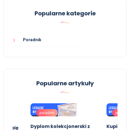
Popularne kategorie
Poradnik
Popularne artykuły
poradnik
poradni
Dyplom kolekcjonerski z
Kupie do
ć, kupię