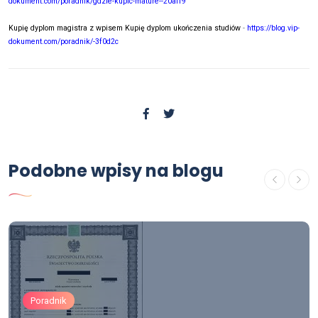
dokument.com/poradnik/gdzie-kupic-mature--20aff9
Kupię dyplom magistra z wpisem Kupię dyplom ukończenia studiów
-
https://blog.vip-
dokument.com/poradnik/-3f0d2c
Podobne wpisy na blogu
Poradnik