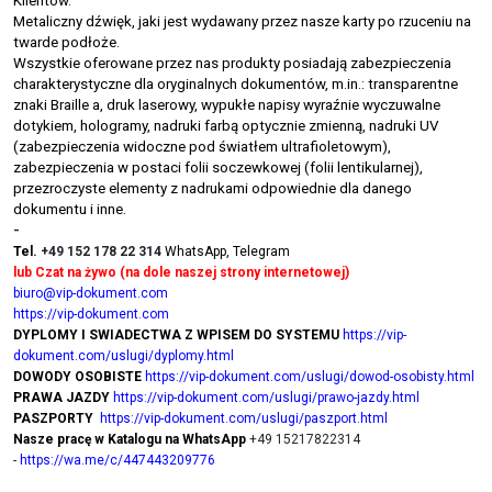
Klientów.
Metaliczny dźwięk, jaki jest wydawany przez nasze karty po rzuceniu na
twarde podłoże.
Wszystkie oferowane przez nas produkty posiadają zabezpieczenia
charakterystyczne dla oryginalnych dokumentów, m.in.: transparentne
znaki Braille a, druk laserowy, wypukłe napisy wyraźnie wyczuwalne
dotykiem, hologramy, nadruki farbą optycznie zmienną, nadruki UV
(zabezpieczenia widoczne pod światłem ultrafioletowym),
zabezpieczenia w postaci folii soczewkowej (folii lentikularnej),
przezroczyste elementy z nadrukami odpowiednie dla danego
dokumentu i inne.
-
Tel.
+49 152 178 22 314
WhatsApp, Telegram
lub Czat na żywo (na dole naszej strony internetowej)
biuro@vip-dokument.com
https://vip-dokument.com
DYPLOMY I SWIADECTWA Z WPISEM DO SYSTEMU
https://vip-
dokument.com/uslugi/dyplomy.html
DOWODY OSOBISTE
https://vip-dokument.com/uslugi/dowod-osobisty.html
PRAWA JAZDY
https://vip-dokument.com/uslugi/prawo-jazdy.html
PASZPORTY
https://vip-dokument.com/uslugi/paszport.html
Nasze pracę w Katalogu na WhatsApp
+49 15217822314
-
https://wa.me/c/447443209776