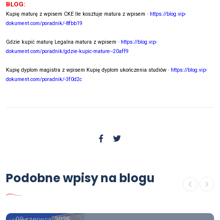
BLOG:
Kupię maturę z wpisem CKE Ile kosztuje matura z wpisem
-
https://blog.vip-
dokument.com/poradnik/-8fbb19
Gdzie kupić maturę Legalna matura z wpisem
-
https://blog.vip-
dokument.com/poradnik/gdzie-kupic-mature--20aff9
Kupię dyplom magistra z wpisem Kupię dyplom ukończenia studiów
-
https://blog.vip-
dokument.com/poradnik/-3f0d2c
Poradnik
Podobne wpisy na blogu
Kup dyplom magistra z wpisem ,
Kupię dyplom magistra z wpisem
09 czerwca, 2026