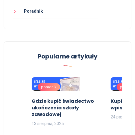
Poradnik
Popularne artykuły
poradnik
poradni
Gdzie kupić świadectwo
Kupię dy
ze ,
ukończenia szkoły
wpisem
m z
zawodowej
24 październ
13 sierpnia, 2025