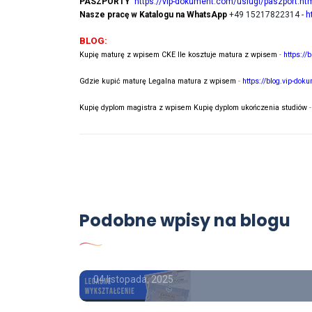
PASZPORTY
https://vip-dokument.com/uslugi/paszport.ht
Nasze pracę w Katalogu na WhatsApp
+49 15217822314 -
h
BLOG:
Kupię maturę z wpisem CKE Ile kosztuje matura z wpisem
-
https://
Gdzie kupić maturę Legalna matura z wpisem
-
https://blog.vip-dok
Kupię dyplom magistra z wpisem Kupię dyplom ukończenia studiów
nia
Dyplom
Podobne wpisy na blogu
Poradnik
ki,
y
Kupię dyplom licencjat.
04 listopada, 2025