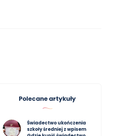
Polecane artykuły
Świadectwo ukończenia
szkoły średniej z wpisem
Gdzie kupić świadectwo