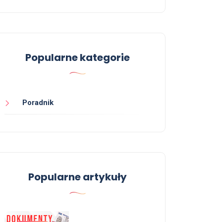
Popularne kategorie
Poradnik
Poradnik
Świad
liceu
magist
licenc
Popularne artykuły
01 sierpnia