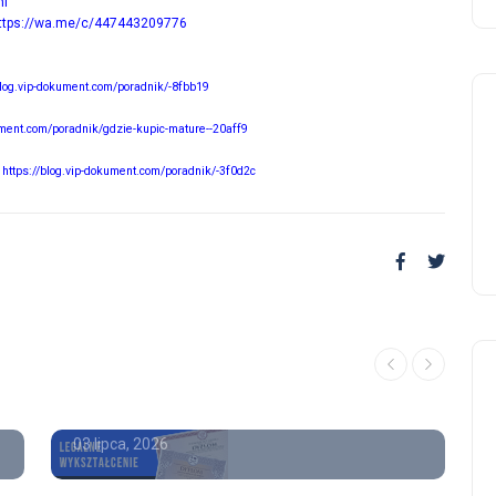
ml
ttps://wa.me/c/447443209776
blog.vip-dokument.com/poradnik/-8fbb19
ument.com/poradnik/gdzie-kupic-mature--20aff9
-
https://blog.vip-dokument.com/poradnik/-3f0d2c
Poradnik
Kupie świadectwo liceum z
wpisem Kupię dyplom
magistra z wpisem
03 lipca, 2026