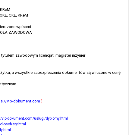
, KReM
 OKE, CKE, KReM
erdzone wpisami
ZKOŁA ZAWODOWA
tytułem zawodowym licencjat, magister inżynier
użytku, a wszystkie zabezpieczenia dokumentów są wliczone w cenę
atycznym.
ps://vip-dokument.com
)
://vip-dokument.com/uslugi/dyplomy.html
d-osobisty.html
dy.html