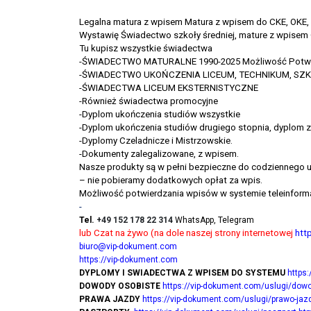
Legalna matura z wpisem Matura z wpisem do CKE, OKE
Wystawię Świadectwo szkoły średniej, mature z wpisem
Tu kupisz wszystkie świadectwa
-ŚWIADECTWO MATURALNE 1990-2025 Możliwość Potwi
-ŚWIADECTWO UKOŃCZENIA LICEUM, TECHNIKUM, S
-ŚWIADECTWA LICEUM EKSTERNISTYCZNE
-Również świadectwa promocyjne
-Dyplom ukończenia studiów wszystkie
-Dyplom ukończenia studiów drugiego stopnia, dyplom z 
-Dyplomy Czeladnicze i Mistrzowskie.
-Dokumenty zalegalizowane, z wpisem.
Nasze produkty są w pełni bezpieczne do codziennego 
– nie pobieramy dodatkowych opłat za wpis.
Możliwość potwierdzania wpisów w systemie teleinform
-
Tel.
+49 152 178 22 314
WhatsApp, Telegram
lub Czat na żywo (na dole naszej strony internetowej
htt
biuro@vip-dokument.com
https://vip-dokument.com
DYPLOMY I SWIADECTWA Z WPISEM DO SYSTEMU
https
DOWODY OSOBISTE
https://vip-dokument.com/uslugi/dowo
PRAWA JAZDY
https://vip-dokument.com/uslugi/prawo-jaz